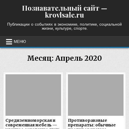
Skip
Познавательный сайт —
to
krovlsale.ru
content
Публикации о событиях в экономике, политике, социальной
жизни, культуре, спорте.
МЕНЮ
Месяц:
Апрель 2020
Средиземноморская и
Противораковые
современная мебель —
препараты: обычные