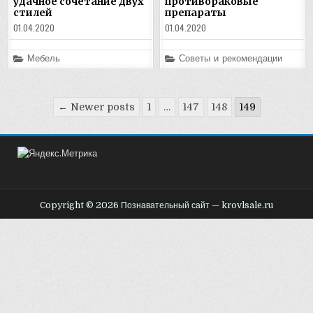
удачное сочетание двух
противораковые
стилей
препараты
01.04.2020
01.04.2020
Posted
Posted
Мебель
Советы и рекомендации
in
in
Пагинация
← Newer posts
1
…
147
148
149
записей
Copyright © 2026 Познавательный сайт — krovlsale.ru