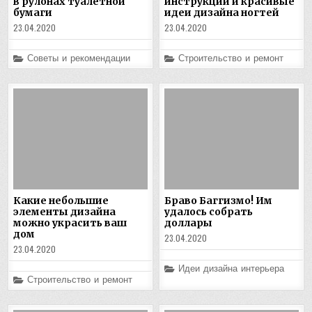
в рулонах туалетной
инструкции и красивые
бумаги
идеи дизайна ногтей
23.04.2020
23.04.2020
Posted
Posted
Советы и рекомендации
Строительство и ремонт
in
in
Какие небольшие
Браво Баггизмо! Им
элементы дизайна
удалось собрать
можно украсить ваш
доллары
дом
23.04.2020
23.04.2020
Posted
Идеи дизайна интерьера
in
Posted
Строительство и ремонт
in