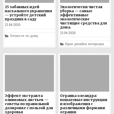
25 забавных идей
Экологически чистая
пасхального украшения
уборка — самые
— устройте детский
эффективные
праздник в саду
экологические
чистящие средства для
23.04.2020
дома.
23.04.2020
Posted
Хитрости по дому
in
Posted
Идеи дизайна интерьера
in
Эффект экстракта
Огранка олеандра:
оливковых листьев —
пошаговые инструкции
советы по правильной
и изображения с
дозировке с пользой для
различными формами
здоровья
огранки