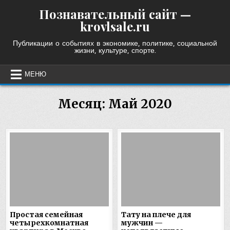
Skip
Познавательный сайт —
to
krovlsale.ru
content
Публикации о событиях в экономике, политике, социальной
жизни, культуре, спорте.
МЕНЮ
Месяц:
Май 2020
Простая семейная
Тату на плече для
четырехкомнатная
мужчин —