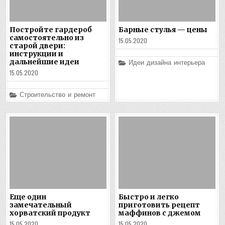
Постройте гардероб
Барные стулья — цены
самостоятельно из
15.05.2020
старой двери:
инструкции и
дальнейшие идеи
Posted
Идеи дизайна интерьера
in
15.05.2020
Posted
Строительство и ремонт
in
Еще один
Быстро и легко
замечательный
приготовить рецепт
хорватский продукт
маффинов с джемом
15.05.2020
15.05.2020