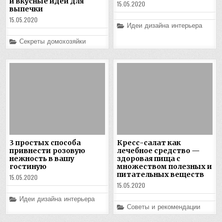
и вкусные идеи для
15.05.2020
выпечки
15.05.2020
Posted
Идеи дизайна интерьера
in
Posted
Секреты домохозяйки
in
3 простых способа
Кресс-салат как
привнести розовую
лечебное средство —
нежность в вашу
здоровая пища с
гостиную
множеством полезных и
питательных веществ
15.05.2020
15.05.2020
Posted
Идеи дизайна интерьера
in
Posted
Советы и рекомендации
in