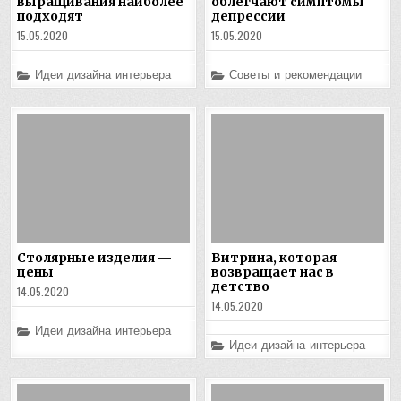
выращивания наиболее
облегчают симптомы
подходят
депрессии
15.05.2020
15.05.2020
Posted
Posted
Идеи дизайна интерьера
Советы и рекомендации
in
in
Столярные изделия —
Витрина, которая
цены
возвращает нас в
детство
14.05.2020
14.05.2020
Posted
Идеи дизайна интерьера
in
Posted
Идеи дизайна интерьера
in