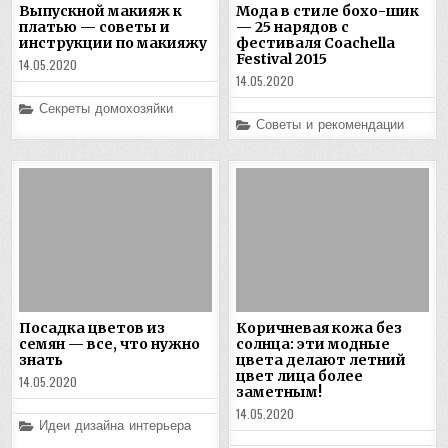
Выпускной макияж к
Мода в стиле бохо-шик
платью — советы и
— 25 нарядов с
инструкции по макияжу
фестиваля Coachella
Festival 2015
14.05.2020
14.05.2020
Posted
Секреты домохозяйки
in
Posted
Советы и рекомендации
in
Посадка цветов из
Коричневая кожа без
семян — все, что нужно
солнца: эти модные
знать
цвета делают летний
цвет лица более
14.05.2020
заметным!
14.05.2020
Posted
Идеи дизайна интерьера
in