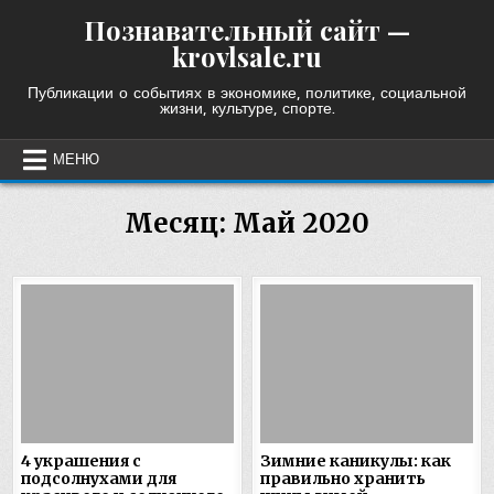
Skip
Познавательный сайт —
to
krovlsale.ru
content
Публикации о событиях в экономике, политике, социальной
жизни, культуре, спорте.
МЕНЮ
Месяц:
Май 2020
4 украшения с
Зимние каникулы: как
подсолнухами для
правильно хранить