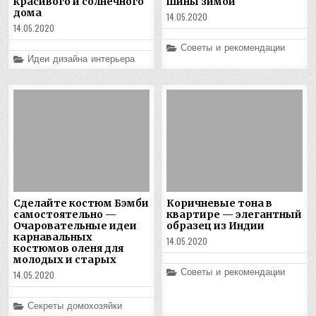
красивого и солнечного
шины зимой
дома
14.05.2020
14.05.2020
Posted
Советы и рекомендации
in
Posted
Идеи дизайна интерьера
in
Сделайте костюм Бэмби
Коричневые тона в
самостоятельно —
квартире — элегантный
Очаровательные идеи
образец из Индии
карнавальных
14.05.2020
костюмов оленя для
молодых и старых
Posted
Советы и рекомендации
14.05.2020
in
Posted
Секреты домохозяйки
in