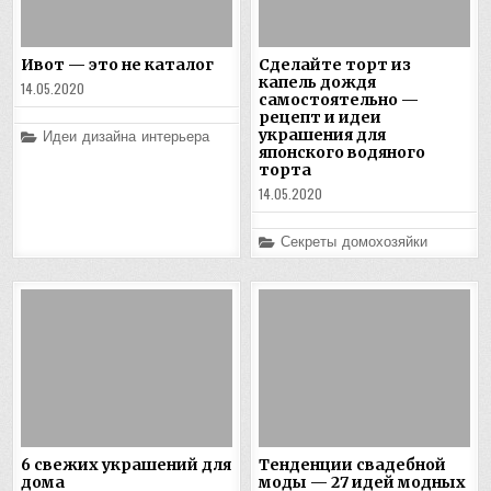
Ивот — это не каталог
Сделайте торт из
капель дождя
14.05.2020
самостоятельно —
рецепт и идеи
Posted
украшения для
Идеи дизайна интерьера
in
японского водяного
торта
14.05.2020
Posted
Секреты домохозяйки
in
6 свежих украшений для
Тенденции свадебной
дома
моды — 27 идей модных