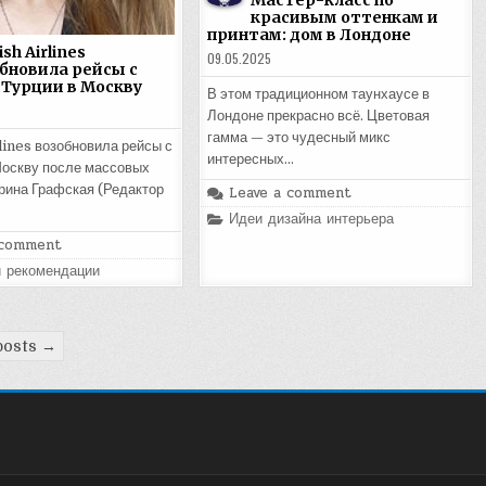
Мастер-класс по
красивым оттенкам и
принтам: дом в Лондоне
sh Airlines
09.05.2025
бновила рейсы с
 Турции в Москву
В этом традиционном таунхаусе в
Лондоне прекрасно всё. Цветовая
гамма — это чудесный микс
lines возобновила рейсы с
интересных…
Москву после массовых
рина Графская (Редактор
Leave a comment
Posted
Идеи дизайна интерьера
in
 comment
и рекомендации
posts →