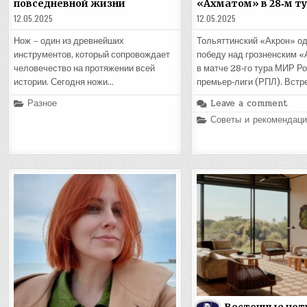
повседневной жизни
«Ахматом» в 28‑м т
12.05.2025
12.05.2025
Нож – один из древнейших
Тольяттинский «Акрон» о
инструментов, который сопровождает
победу над грозненским 
человечество на протяжении всей
в матче 28‑го тура МИР Р
истории. Сегодня ножи…
премьер‑лиги (РПЛ). Встр
Posted
Разное
Leave a comment
in
Posted
Советы и рекомендаци
in