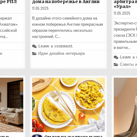
уре РПЛ
дома на побережье в Англии
арбитра 
«Урал»
11.05.2025
11.05.2025
держал
В дизайне этого семейного дома на
Экспертно‑с
«Ахматом»
южном побережье Англии прекрасным
президенте 
оссийской
образом переплелись несколько
союза (ЭСК 
еча…
настроений. С…
правильными
Leave a comment
в матче…
Posted
и
Идеи дизайна интерьера
in
Leave a
Posted
Советы 
in