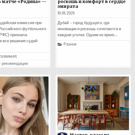
в матче «Родина» —
роскошь и комфорт в сердце
эмирата
10.05.2025
удейская комиссия при
Дубай – город будущего, где
Российского футбольного
инновации и роскошь сочетаются в
РФС) признала
каждом уголке. Одним из ярких…
 все решения судей
Posted
Разное
in
 comment
и рекомендации