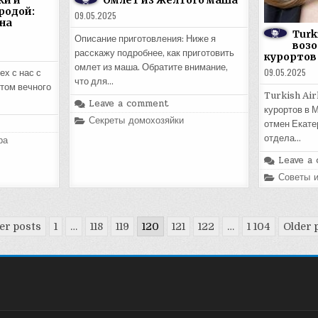
ки и
Омлет из желтого маша
родой:
09.05.2025
на
Turki
Описание приготовления: Ниже я
возо
расскажу подробнее, как приготовить
курортов
омлет из маша. Обратите внимание,
09.05.2025
ех с нас с
что для…
том вечного
Turkish Air
Leave a comment
курортов в 
Posted
Секреты домохозяйки
отмен Екате
in
отдела…
ра
Leave a
Posted
Советы 
in
r posts
1
…
118
119
120
121
122
…
1 104
Older 