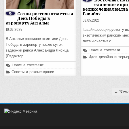
Восточные нот
единение с при
великолепная вилла 
Сотни россиян отметили
Гавайях
День Победы в
09.05.2025
аэропорту Антальи
10.05.2025
Гавайи ассоциируется у вс
экзотическим райским мес
В Анталье россияне отметили День
лета и счастья с…
Победы в аэропорту после суток
Leave a comment
задержки рейса Александра Лисица
(Редактор…
Posted
Идеи дизайна интерье
in
Leave a comment
Posted
Советы и рекомендации
in
Пагинация
← Newe
записей