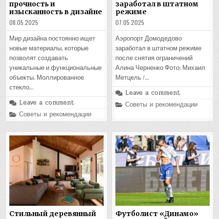
прочность и
заработал в штатном
изысканность в дизайне
режиме
08.05.2025
07.05.2025
Мир дизайна постоянно ищет
Аэропорт Домодедово
новые материалы, которые
заработал в штатном режиме
позволят создавать
после снятия ограничений
уникальные и функциональные
Алина Черненко Фото: Михаил
объекты. Моллированное
Метцель /…
стекло…
Leave a comment
Leave a comment
Posted
Советы и рекомендации
in
Posted
Советы и рекомендации
in
Стильный деревянный
Футболист «Динамо»