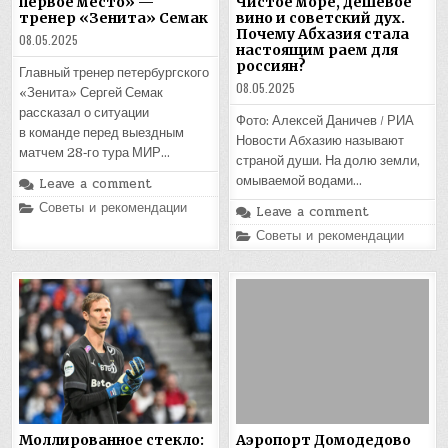
первое место» —
Чистое море, дешевое
тренер «Зенита» Семак
вино и советский дух.
Почему Абхазия стала
08.05.2025
настоящим раем для
россиян?
Главный тренер петербургского
08.05.2025
«Зенита» Сергей Семак
рассказал о ситуации
Фото: Алексей Даничев / РИА
в команде перед выездным
Новости Абхазию называют
матчем 28‑го тура МИР…
страной души. На долю земли,
омываемой водами…
Leave a comment
Posted
Советы и рекомендации
Leave a comment
in
Posted
Советы и рекомендации
in
Моллированное стекло:
Аэропорт Домодедово