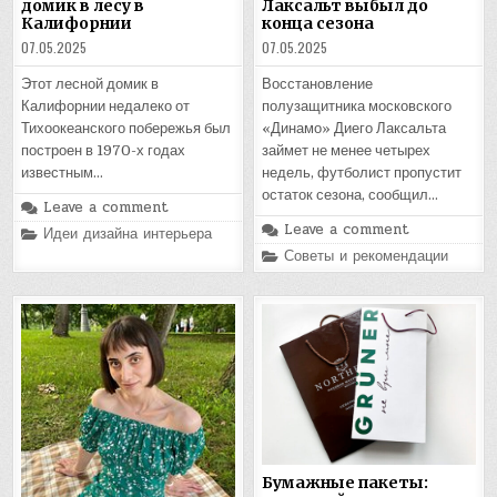
домик в лесу в
Лаксальт выбыл до
Калифорнии
конца сезона
07.05.2025
07.05.2025
Этот лесной домик в
Восстановление
Калифорнии недалеко от
полузащитника московского
Тихоокеанского побережья был
«Динамо» Диего Лаксальта
построен в 1970-х годах
займет не менее четырех
известным…
недель, футболист пропустит
остаток сезона, сообщил…
Leave a comment
Leave a comment
Posted
Идеи дизайна интерьера
in
Posted
Советы и рекомендации
in
Бумажные пакеты: