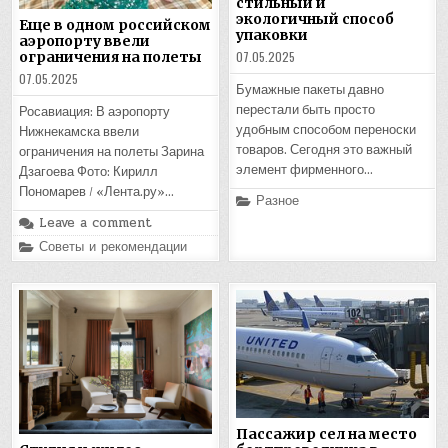
стильный и
экологичный способ
Еще в одном российском
упаковки
аэропорту ввели
07.05.2025
ограничения на полеты
07.05.2025
Бумажные пакеты давно
перестали быть просто
Росавиация: В аэропорту
удобным способом переноски
Нижнекамска ввели
товаров. Сегодня это важный
ограничения на полеты Зарина
элемент фирменного…
Дзагоева Фото: Кирилл
Пономарев / «Лента.ру»…
Posted
Разное
in
Leave a comment
Posted
Советы и рекомендации
in
Пассажир сел на место