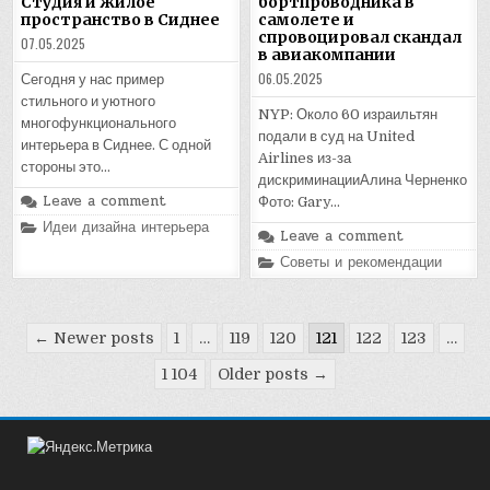
бортпроводника в
Студия и жилое
самолете и
пространство в Сиднее
спровоцировал скандал
07.05.2025
в авиакомпании
06.05.2025
Сегодня у нас пример
стильного и уютного
NYP: Около 60 израильтян
многофункционального
подали в суд на United
интерьера в Сиднее. С одной
Airlines из-за
стороны это…
дискриминацииАлина Черненко
Leave a comment
Фото: Gary…
Posted
Идеи дизайна интерьера
Leave a comment
in
Posted
Советы и рекомендации
in
Пагинация
← Newer posts
1
…
119
120
121
122
123
…
записей
1 104
Older posts →