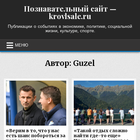
Skip
Познавательный сайт —
to
krovlsale.ru
content
Публикации о событиях в экономике, политике, социальной
жизни, культуре, спорте.
МЕНЮ
Автор:
Guzel
«Верим в то, что у нас
«Такой отдых сложно
есть шанс побороться за
найти где-то еще»