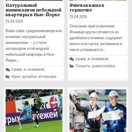
Натуральный
Ячневая каша в
минимализм небольшой
горшочке
квартиры в Нью-Йорке
25.04.2025
25.04.2025
Описание приготовления:
Ваби-саби, средиземноморское
Ячневая крупа готовится из
влияние, натуральный
дробленого ячменя, содержит
минимализм — у стиля
много клетчатки, витаминов и
интерьеров этой модной
легко усваивается…
небольшой квартиры в Нью-
Leave a comment
Йорке…
Posted
Секреты домохозяйки
Leave a comment
in
Posted
Идеи дизайна интерьера
in