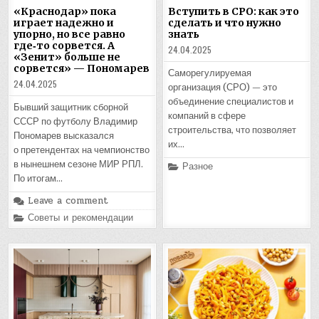
«Краснодар» пока
Вступить в СРО: как это
играет надежно и
сделать и что нужно
упорно, но все равно
знать
где‑то сорвется. А
24.04.2025
«Зенит» больше не
сорвется» — Пономарев
Саморегулируемая
24.04.2025
организация (СРО) — это
объединение специалистов и
Бывший защитник сборной
компаний в сфере
СССР по футболу Владимир
строительства, что позволяет
Пономарев высказался
их…
о претендентах на чемпионство
в нынешнем сезоне МИР РПЛ.
Posted
Разное
in
По итогам…
Leave a comment
Posted
Советы и рекомендации
in