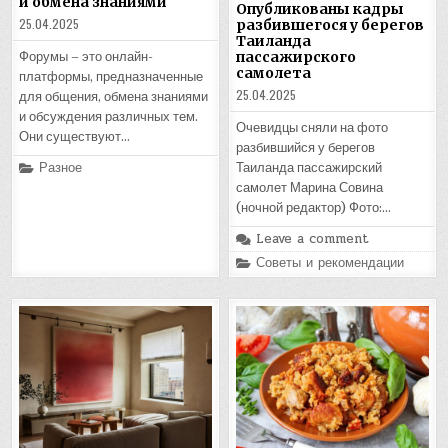
и обмена знаниями
Опубликованы кадры
25.04.2025
разбившегося у берегов
Таиланда
пассажирского
Форумы – это онлайн-
самолета
платформы, предназначенные
25.04.2025
для общения, обмена знаниями
и обсуждения различных тем.
Очевидцы сняли на фото
Они существуют…
разбившийся у берегов
Posted
Разное
Таиланда пассажирский
in
самолет Марина Совина
(ночной редактор) Фото:…
Leave a comment
Posted
Советы и рекомендации
in