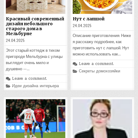
Красивый современный
Нут с лапшой
дизайн небольшого
24.04.2025
старого дома в
Мельбурне
Описание приготовления: Ниже
24.04.2025
я расскажу подробнее, как
приготовить нут с лапшой. Нут
Этот старый коттедж в тихом
можно использовать как…
пригороде Мельбурна с улицы
выглядит очень мило и
Leave a comment
душевно —…
Posted
Секреты домохозяйки
in
Leave a comment
Posted
Идеи дизайна интерьера
in