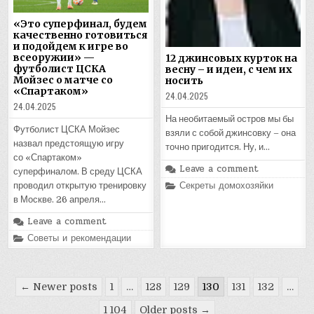
«Это суперфинал, будем
качественно готовиться
и подойдем к игре во
всеоружии» —
12 джинсовых курток на
футболист ЦСКА
весну – и идеи, с чем их
Мойзес о матче со
носить
«Спартаком»
24.04.2025
24.04.2025
На необитаемый остров мы бы
Футболист ЦСКА Мойзес
взяли с собой джинсовку – она
назвал предстоящую игру
точно пригодится. Ну, и…
со «Спартаком»
Leave a comment
суперфиналом. В среду ЦСКА
Posted
Секреты домохозяйки
проводил открытую тренировку
in
в Москве. 26 апреля…
Leave a comment
Posted
Советы и рекомендации
in
Пагинация
← Newer posts
1
…
128
129
130
131
132
…
записей
1 104
Older posts →