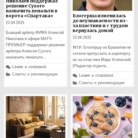
Николаев поддержал
решение Сухого
назначить пенальти в
ворота «Спартака»
Блогерша изменилась
до неузнаваемости из-
23.04.2025
за пластики и с трудом
вернулась домой
Бывший арбитр ФИФА Алексей
23.04.2025
Николаев в эфире МАТЧ
ПРЕМЬЕР поддержал решение
NYP: Блогершу из Бразилии не
арбитра Алексея Сухого
хотели пропускать в аэропорту
назначить пенальти…
из-за пластики Марк Успенский
(Редактор отдела…
Leave a comment
Posted
Советы и рекомендации
Leave a comment
in
Posted
Советы и рекомендации
in