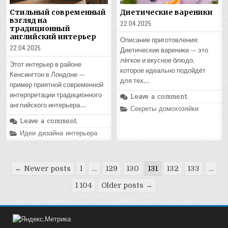
Стильный современный
Диетические вареники
взгляд на
22.04.2025
традиционный
английский интерьер
Описание приготовления:
22.04.2025
Диетические вареники — это
лёгкое и вкусное блюдо,
Этот интерьер в районе
которое идеально подойдёт
Кенсингтон в Лондоне —
для тех,…
пример приятной современной
интерпретации традиционного
Leave a comment
английского интерьера….
Posted
Секреты домохозяйки
in
Leave a comment
Posted
Идеи дизайна интерьера
in
Пагинация
← Newer posts
1
…
129
130
131
132
133
…
записей
1 104
Older posts →