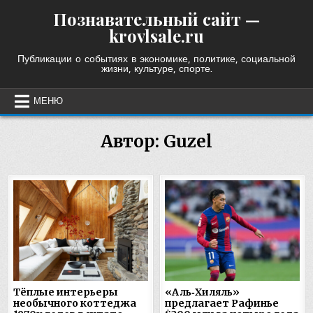
Skip
Познавательный сайт —
to
krovlsale.ru
content
Публикации о событиях в экономике, политике, социальной
жизни, культуре, спорте.
МЕНЮ
Автор:
Guzel
Тёплые интерьеры
«Аль‑Хиляль»
необычного коттеджа
предлагает Рафинье