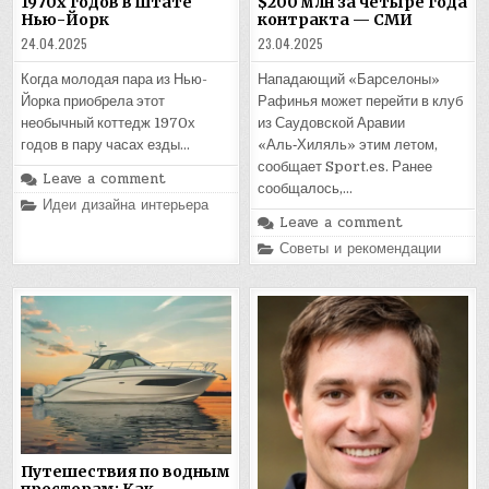
1970х годов в штате
$200 млн за четыре года
Нью-Йорк
контракта — СМИ
24.04.2025
23.04.2025
Когда молодая пара из Нью-
Нападающий «Барселоны»
Йорка приобрела этот
Рафинья может перейти в клуб
необычный коттедж 1970х
из Саудовской Аравии
годов в пару часах езды…
«Аль‑Хиляль» этим летом,
сообщает Sport.es. Ранее
Leave a comment
сообщалось,…
Posted
Идеи дизайна интерьера
in
Leave a comment
Posted
Советы и рекомендации
in
Путешествия по водным
просторам: Как