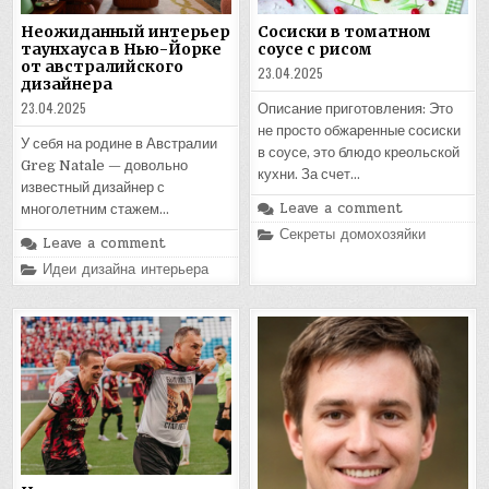
Неожиданный интерьер
Сосиски в томатном
таунхауса в Нью-Йорке
соусе с рисом
от австралийского
23.04.2025
дизайнера
23.04.2025
Описание приготовления: Это
не просто обжаренные сосиски
У себя на родине в Австралии
в соусе, это блюдо креольской
Greg Natale — довольно
кухни. За счет…
известный дизайнер с
Leave a comment
многолетним стажем…
Posted
Секреты домохозяйки
Leave a comment
in
Posted
Идеи дизайна интерьера
in