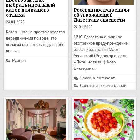
выбрать идеальный
катер для вашего
Россиян предупредили
отдыха
об угрожающей
Дагестану опасности
23.04.2025
23.04.2025
Катер – это не просто средство
МЧС Дагестана объявило
передвижения по воде, это
экстренное предупреждение
возможность открыть для себя
из-за схода лавин Марк
новые…
Успенский (Редактор отдела
Posted
Разное
«Путешествия») Фото:
in
Екатерина…
Leave a comment
Posted
Советы и рекомендации
in