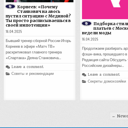
Корнеев: «Почему
Станкович на авось
пустил ситуацию с Мединой?
Ты просто расписываешься в
Подборка стил
своей импотенции»
платьев с Моск
16.04.2025
недели моды
16.04.2025
Бывший тренер сборной России Игорь
Корнеев в эфире «Матч ТВ»
Продолжаем разбирать ар
раскритиковал главного тренера
фэшн-вика, прошедшего в 
«Спартака» Деяна Станковича…
Редакция сайта Обсудить 
Российские дизайнеры…
Leave a comment
Posted
Советы и рекомендации
Leave a comment
in
Posted
Секреты домохозяйки
in
Пагинация
← Newe
записей