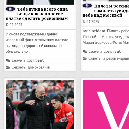
Пилоты россий
Тебе нужна всего одна
самолета увид
вещь: как недорогое
небе над Москвой
платье сделать роскошным
17.04.2025
17.04.2025
Aviaincident: Пилоты рей
И снова подтверждаем давно
Уренгой — Москва увидел
известный факт: чтобы твоя одежда
Мария Борисова Фото: Ма
выглядела дорого, ей совсем не
Leave a comment
обязательно…
Posted
Советы и рекомендаци
Leave a comment
in
Posted
Секреты домохозяйки
in