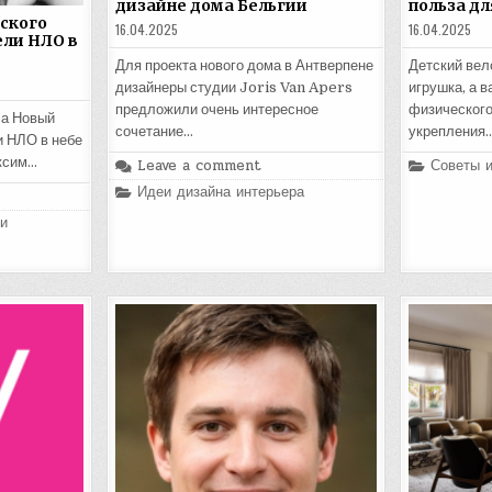
дизайне дома Бельгии
польза дл
ского
16.04.2025
16.04.2025
ели НЛО в
Для проекта нового дома в Антверпене
Детский вел
дизайнеры студии Joris Van Apers
игрушка, а 
предложили очень интересное
физического
са Новый
сочетание…
укрепления
и НЛО в небе
ксим…
Posted
Leave a comment
Советы 
in
Posted
Идеи дизайна интерьера
in
и