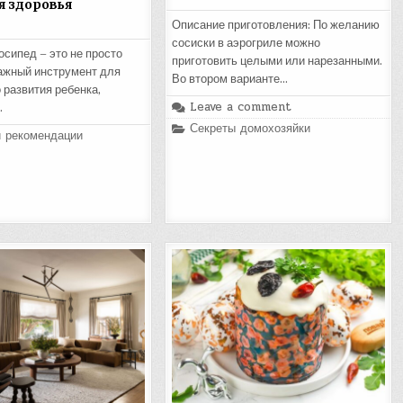
я здоровья
Описание приготовления: По желанию
сосиски в аэрогриле можно
осипед – это не просто
приготовить целыми или нарезанными.
важный инструмент для
Во втором варианте…
 развития ребенка,
Leave a comment
…
Posted
Секреты домохозяйки
и рекомендации
in