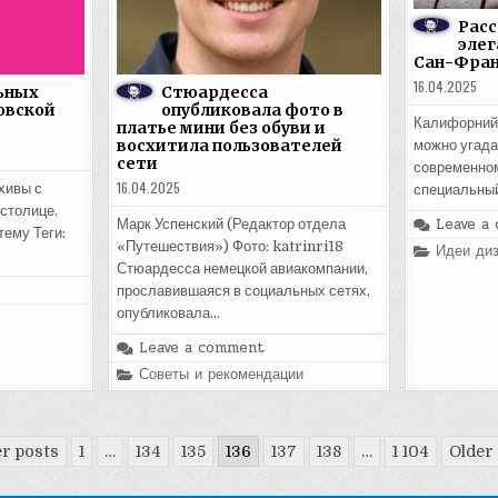
Расс
элег
Сан-Фра
16.04.2025
ьных
Стюардесса
овской
опубликовала фото в
Калифорнийс
платье мини без обуви и
восхитила пользователей
можно угада
сети
современном
16.04.2025
хивы с
специальны
столице.
Leave a
Марк Успенский (Редактор отдела
тему Теги:
«Путешествия») Фото: katrinri18
Posted
Идеи диз
in
Стюардесса немецкой авиакомпании,
прославившаяся в социальных сетях,
опубликовала…
Leave a comment
Posted
Советы и рекомендации
in
r posts
1
…
134
135
136
137
138
…
1 104
Older