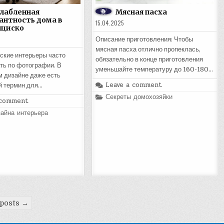
лабленная
Мясная пасха
антность дома в
15.04.2025
нциско
Описание приготовления: Чтобы
мясная пасха отлично пропеклась,
кие интерьеры часто
обязательно в конце приготовления
ть по фотографии. В
уменьшайте температуру до 160-180…
 дизайне даже есть
Leave a comment
й термин для…
Posted
Секреты домохозяйки
 comment
in
айна интерьера
 posts →