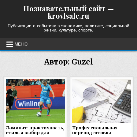
Skip
Познавательный сайт —
to
krovlsale.ru
content
Публикации о событиях в экономике, политике, социальной
жизни, культуре, спорте.
МЕНЮ
Автор:
Guzel
Ламинат: практичность,
Профессиональная
стиль и выбор для
переподготовка