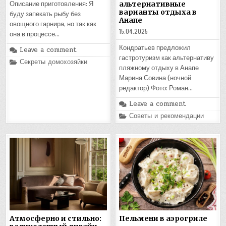
альтернативные
Описание приготовления: Я
варианты отдыха в
буду запекать рыбу без
Анапе
овощного гарнира, но так как
15.04.2025
она в процессе…
Кондратьев предложил
Leave a comment
гастротуризм как альтернативу
Posted
Секреты домохозяйки
in
пляжному отдыху в Анапе
Марина Совина (ночной
редактор) Фото: Роман…
Leave a comment
Posted
Советы и рекомендации
in
Атмосферно и стильно:
Пельмени в аэрогриле