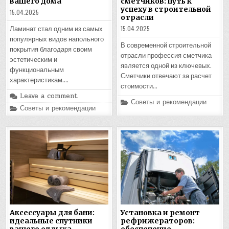
вашего дома
сметчиков: путь к
успеху в строительной
15.04.2025
отрасли
15.04.2025
Ламинат стал одним из самых
популярных видов напольного
В современной строительной
покрытия благодаря своим
отрасли профессия сметчика
эстетическим и
является одной из ключевых.
функциональным
Сметчики отвечают за расчет
характеристикам….
стоимости…
Leave a comment
Posted
Советы и рекомендации
Posted
Советы и рекомендации
in
in
Аксессуары для бани:
Установка и ремонт
идеальные спутники
рефрижераторов:
вашего отдыха
обеспечение