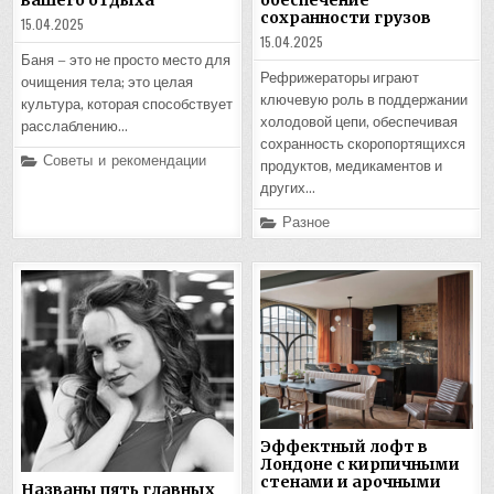
сохранности грузов
15.04.2025
15.04.2025
Баня – это не просто место для
Рефрижераторы играют
очищения тела; это целая
ключевую роль в поддержании
культура, которая способствует
холодовой цепи, обеспечивая
расслаблению…
сохранность скоропортящихся
Posted
Советы и рекомендации
продуктов, медикаментов и
in
других…
Posted
Разное
in
Эффектный лофт в
Лондоне с кирпичными
стенами и арочными
Названы пять главных