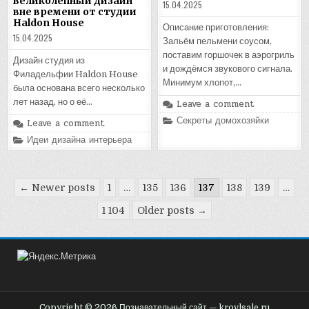
великолепный дизайн
15.04.2025
вне времени от студии
Haldon House
Описание приготовления:
15.04.2025
Зальём пельмени соусом,
поставим горшочек в аэрогриль
Дизайн студия из
и дождёмся звукового сигнала.
Филадельфии Haldon House
Минимум хлопот,…
была основана всего несколько
лет назад, но о её…
Leave a comment
Posted
Секреты домохозяйки
Leave a comment
in
Posted
Идеи дизайна интерьера
in
Пагинация
← Newer posts
1
…
135
136
137
138
139
…
записей
1 104
Older posts →
Copyright © 2026 Познавательный сайт — krovlsale.ru