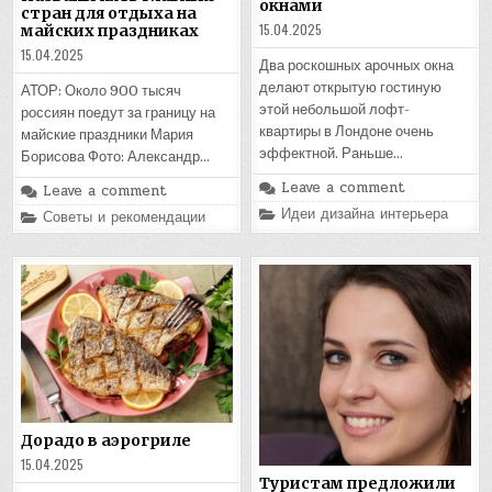
окнами
стран для отдыха на
15.04.2025
майских праздниках
15.04.2025
Два роскошных арочных окна
делают открытую гостиную
АТОР: Около 900 тысяч
этой небольшой лофт-
россиян поедут за границу на
квартиры в Лондоне очень
майские праздники Мария
эффектной. Раньше…
Борисова Фото: Александр…
Leave a comment
Leave a comment
Posted
Идеи дизайна интерьера
Posted
Советы и рекомендации
in
in
Дорадо в аэрогриле
15.04.2025
Туристам предложили