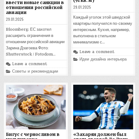
(91 кв. м)
ввести новые санкции в
29.01.2025
отношении российской
авиации
Каждый уголок этой шведской
29.01.2025
квартиры получился по-своему
Bloomberg: ЕС захотел
интересным. Кухня, например,
расширить ограничения в
выполнена в стильном
отношении российской авиации
минимализме с…
Зарина Дзагоева Фото:
Leave a comment
Shutterstock / Fotodom…
Posted
Идеи дизайна интерьера
in
Leave a comment
Posted
Советы и рекомендации
in
Бигус с черносливом в
«Захарян должен был