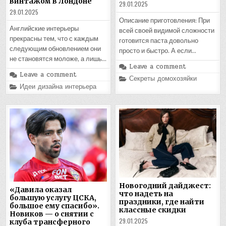
винтажом в Лондоне
29.01.2025
29.01.2025
Описание приготовления: При
Английские интерьеры
всей своей видимой сложности
прекрасны тем, что с каждым
готовится паста довольно
следующим обновлением они
просто и быстро. А если…
не становятся моложе, а лишь…
Leave a comment
Leave a comment
Posted
Секреты домохозяйки
in
Posted
Идеи дизайна интерьера
in
Новогодний дайджест:
«Давила оказал
что надеть на
большую услугу ЦСКА,
праздники, где найти
большое ему спасибо».
классные скидки
Новиков — о снятии с
29.01.2025
клуба трансферного