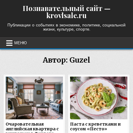
Skip
Познавательный сайт —
to
krovlsale.ru
content
Публикации о событиях в экономике, политике, социальной
жизни, культуре, спорте.
МЕНЮ
Автор:
Guzel
Очаровательная
Паста с креветками и
английская квартира с
соусом «Песто»