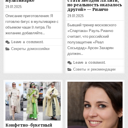
мультиварке
стать звездой Ла Лиги,
но реальность оказалось
29.01.2025
другой» — Рианчо
29.01.2025
Описание приготовления: Я
готовлю бигус в мультиварке с
Бывший тренер московского
объемом чаши 3 литра. По
«Спартака» Рауль Рианчо
желанию добавляйте…
считает, что российский
Leave a comment
полузащитник «Реал
Posted
Сосьедад» Арсен Захарян
Секреты домохозяйки
in
должен…
Leave a comment
Posted
Советы и рекомендации
in
Конфетно-букетный