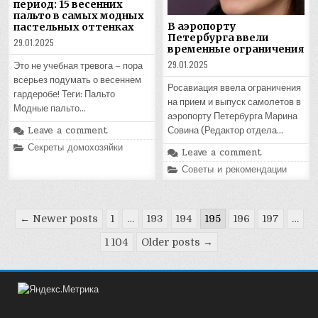
период: 15 весенних
пальто в самых модных
В аэропорту
пастельных оттенках
Петербурга ввели
29.01.2025
временные ограничения
29.01.2025
Это не учебная тревога – пора
всерьез подумать о весеннем
Росавиация ввела ограничения
гардеробе! Теги: Пальто
на прием и выпуск самолетов в
Модные пальто…
аэропорту Петербурга Марина
Leave a comment
Совина (Редактор отдела…
Posted
Секреты домохозяйки
Leave a comment
in
Posted
Советы и рекомендации
in
Пагинация
← Newer posts
1
…
193
194
195
196
197
…
записей
1 104
Older posts →