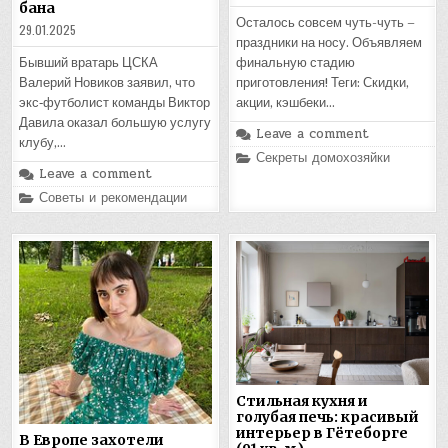
бана
Осталось совсем чуть-чуть –
29.01.2025
праздники на носу. Объявляем
финальную стадию
Бывший вратарь ЦСКА
приготовления! Теги: Скидки,
Валерий Новиков заявил, что
акции, кэшбеки…
экс‑футболист команды Виктор
Давила оказал большую услугу
Leave a comment
клубу,…
Posted
Секреты домохозяйки
in
Leave a comment
Posted
Советы и рекомендации
in
Стильная кухня и
голубая печь: красивый
интерьер в Гётеборге
В Европе захотели