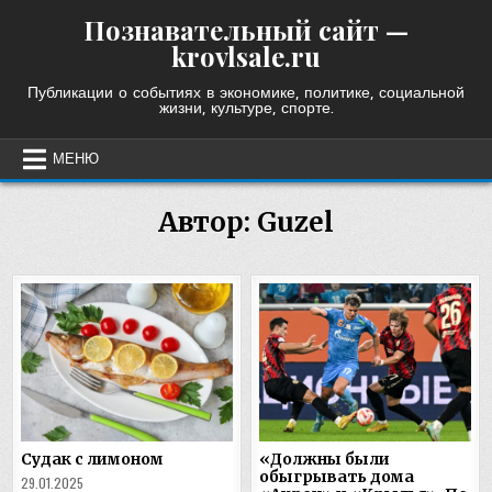
Skip
Познавательный сайт —
to
krovlsale.ru
content
Публикации о событиях в экономике, политике, социальной
жизни, культуре, спорте.
МЕНЮ
Автор:
Guzel
Судак с лимоном
«Должны были
обыгрывать дома
29.01.2025