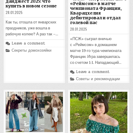
дайджест 2025: что
«Реймсом» в матче
купить в новом сезоне
чемпионата Франции,
28.01.2025
Кварацхелия
дебютировал и отдал
Как ты, отошла от январских
голевой пас
праздников, уже вошла в
28.01.2025
рабочую колею? А раз так –…
«ПСЖ» сыграл вничью
Leave a comment
с «Реймсом» в домашнем
Posted
Секреты домохозяйки
матче 19‑го тура чемпионата
in
Франции. Игра завершилась
со счетом 1:1. Нападающий…
Leave a comment
Posted
Советы и рекомендации
in