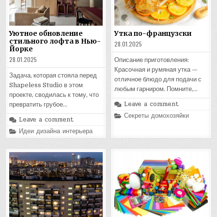
Уютное обновление
Утка по-французски
стильного лофта в Нью-
28.01.2025
Йорке
28.01.2025
Описание приготовления:
Красочная и румяная утка —
Задача, которая стояла перед
отличное блюдо для подачи с
Shapeless Studio в этом
любым гарниром. Помните,…
проекте, сводилась к тому, что
Leave a comment
превратить грубое…
Posted
Секреты домохозяйки
Leave a comment
in
Posted
Идеи дизайна интерьера
in