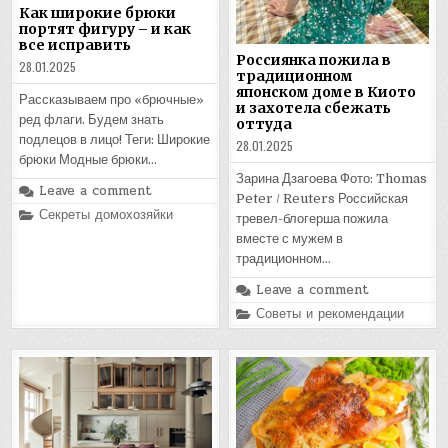
Как широкие брюки
портят фигуру – и как
все исправить
Россиянка пожила в
28.01.2025
традиционном
японском доме в Киото
Рассказываем про «брючные»
и захотела сбежать
ред флаги. Будем знать
оттуда
подлецов в лицо! Теги: Широкие
28.01.2025
брюки Модные брюки…
Зарина Дзагоева Фото: Thomas
Leave a comment
Peter / Reuters Российская
Posted
Секреты домохозяйки
тревел-блогерша пожила
in
вместе с мужем в
традиционном…
Leave a comment
Posted
Советы и рекомендации
in