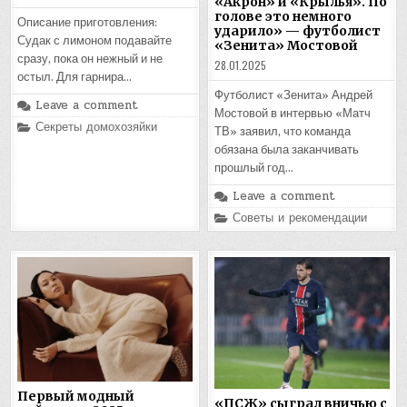
«Акрон» и «Крылья». По
голове это немного
Описание приготовления:
ударило» — футболист
Судак с лимоном подавайте
«Зенита» Мостовой
сразу, пока он нежный и не
28.01.2025
остыл. Для гарнира…
Футболист «Зенита» Андрей
Leave a comment
Мостовой в интервью «Матч
Posted
Секреты домохозяйки
ТВ» заявил, что команда
in
обязана была заканчивать
прошлый год…
Leave a comment
Posted
Советы и рекомендации
in
Первый модный
«ПСЖ» сыграл вничью с