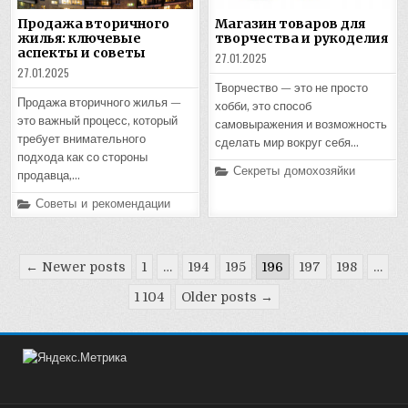
Продажа вторичного
Магазин товаров для
жилья: ключевые
творчества и рукоделия
аспекты и советы
27.01.2025
27.01.2025
Творчество — это не просто
Продажа вторичного жилья —
хобби, это способ
это важный процесс, который
самовыражения и возможность
требует внимательного
сделать мир вокруг себя…
подхода как со стороны
Posted
Секреты домохозяйки
продавца,…
in
Posted
Советы и рекомендации
in
Пагинация
← Newer posts
1
…
194
195
196
197
198
…
записей
1 104
Older posts →