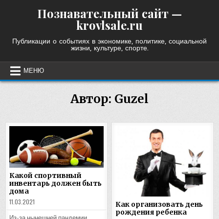
Skip
Познавательный сайт —
to
krovlsale.ru
content
Публикации о событиях в экономике, политике, социальной
жизни, культуре, спорте.
МЕНЮ
Автор:
Guzel
Какой спортивный
инвентарь должен быть
дома
11.03.2021
Как организовать день
рождения ребенка
Из-за нынешней пандемии