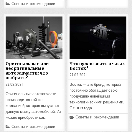
Posted
Советы и рекомендации
in
Оригинальные или
Что нужно знать о часах
неоригинальные
Восток?
автозапчасти: что
27.02.2021
выбрать?
27.02.2021
Восток — это бренд, который
постоянно обогащает свою
Оригинальные автозапчасти
продукцию новейшими
производится той же
технологическими решениями.
компанией, которая выпускает
С 2009 года…
данную марку автомобилей. Их
Posted
Советы и рекомендации
можно приобрести как…
in
Posted
Советы и рекомендации
in