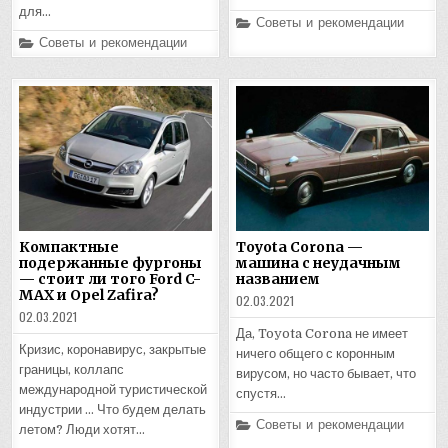
для…
Posted
Советы и рекомендации
in
Posted
Советы и рекомендации
in
Компактные
Toyota Corona —
подержанные фургоны
машина с неудачным
— стоит ли того Ford C-
названием
MAX и Opel Zafira?
02.03.2021
02.03.2021
Да, Toyota Corona не имеет
Кризис, коронавирус, закрытые
ничего общего с коронным
границы, коллапс
вирусом, но часто бывает, что
международной туристической
спустя…
индустрии … Что будем делать
Posted
Советы и рекомендации
летом? Люди хотят…
in