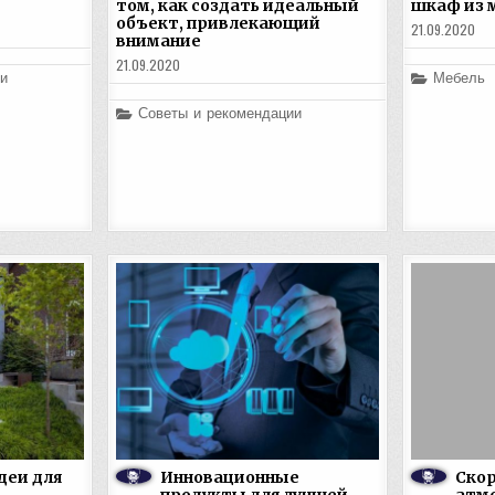
том, как создать идеальный
шкаф из 
объект, привлекающий
21.09.2020
внимание
21.09.2020
Posted
и
Мебель
in
Posted
Советы и рекомендации
in
деи для
Инновационные
Скор