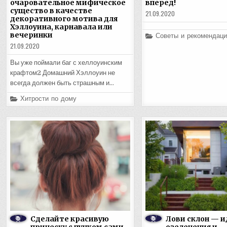
очаровательное мифическое
вперед!
существо в качестве
21.09.2020
декоративного мотива для
Хэллоуина, карнавала или
вечеринки
Posted
Советы и рекомендаци
in
21.09.2020
Вы уже поймали баг с хеллоуинским
крафтом2 Домашний Хэллоуин не
всегда должен быть страшным и…
Posted
Хитрости по дому
in
Сделайте красивую
Лови склон — и