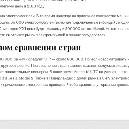
лепную цель в 2013 году.
она электромобилей. В то время надежда на приличное количество машин
отошло. 55 000 электромобилей (включая подключаемые гибриды) сегодня
20-ых годов XXI века будет максимум 200000 автомобилей. Но какова пр
ости смотрится рынок электромобилей в прочих государствах
мом сравнении стран
00 000, за ними следует КНР — около 300 000. Но, если рассматривать 
 другое значение. При сравнении стран намного важнее предусматривать
ется значительным пионером. В наше время более 18% ТС на улицах — это
lf и Tesla Model S. Также в Нидерландах с долей рынка в 8,4% электром
 к применению электронных приводов. Чтобы сравнить, у Германии довол