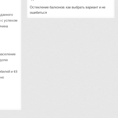
Остекление балконов: как выбрать вариант и не
ошибиться
 данного
 с успехом
ичина
население
 долю
обилей и 43
ьно