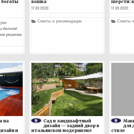
и богаты
кошка
шерсти: 
17.09.2020
17.09.2020
Posted
Posted
Советы и рекомендации
Советы 
муки
in
in
ы белком!
ное решение,
м на
Сад и ландшафтный
Маки
дизайн — задний двор в
для 
изайн и
итальянском модернизме
стиле