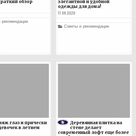
краткий обзор
элегантной и удобной
одежды для дома!
17.09.2020
и рекомендации
Posted
Советы и рекомендации
in
яж глаз и прически
Деревянная плитка на
девочек в летнем
стене делает
современный лофт еще более