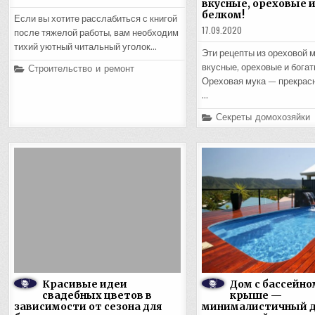
вкусные, ореховые 
белком!
Если вы хотите расслабиться с книгой
17.09.2020
после тяжелой работы, вам необходим
тихий уютный читальный уголок…
Эти рецепты из ореховой 
Posted
Строительство и ремонт
вкусные, ореховые и богат
in
Ореховая мука — прекрас
…
Posted
Секреты домохозяйки
in
Красивые идеи
Дом с бассейно
свадебных цветов в
крыше —
зависимости от сезона для
минималистичный д