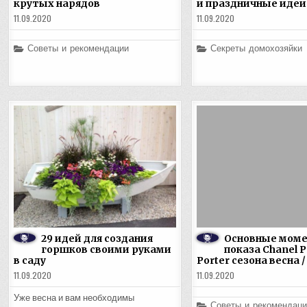
крутых нарядов
и праздничные идеи
11.09.2020
11.09.2020
Posted
Posted
Советы и рекомендации
Секреты домохозяйки
in
in
29 идей для создания
Основные мом
горшков своими руками
показа Chanel P
в саду
Porter сезона весна /
11.09.2020
11.09.2020
Уже весна и вам необходимы
Posted
Советы и рекомендаци