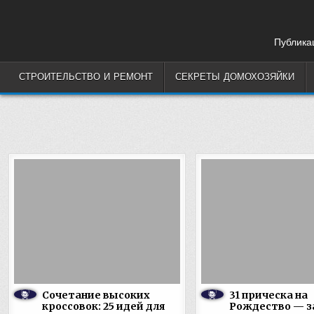
Skip
to
content
Публикац
СТРОИТЕЛЬСТВО И РЕМОНТ
СЕКРЕТЫ ДОМОХОЗЯЙКИ
Сочетание высоких
31 прическа на
кроссовок: 25 идей для
Рождество — з