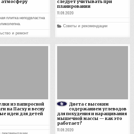
 атмосферу
следует учитывать при
планировании
11.09.2020
ая плитка неподвластна
еликолепна.
Posted
Советы и рекомендации
in
ьство и ремонт
лки из папиросной
Диета с высоким
ги на Пасху и весну
содержанием углеводов
ые идеи для детей
для похудения и наращивания
мышечной массы — как это
работает?
11.09.2020
и рекомендации