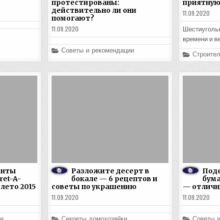
протестированы:
приятную
действительно ли они
11.09.2020
помогают?
11.09.2020
Шестиугольн
времени и в
Posted
Советы и рекомендации
Posted
Строител
in
in
енты
Разложите десерт в
Поде
ret-A-
бокале — 6 рецептов и
бума
 лето 2015
советы по украшению
— отличн
11.09.2020
11.09.2020
Posted
Posted
и
Секреты домохозяйки
Советы 