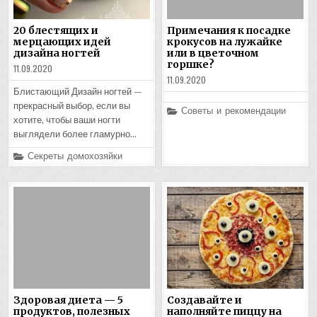
20 блестящих и
Примечания к посадке
мерцающих идей
крокусов на лужайке
дизайна ногтей
или в цветочном
горшке?
11.09.2020
11.09.2020
Блистающий Дизайн ногтей —
прекрасный выбор, если вы
Posted
Советы и рекомендации
in
хотите, чтобы ваши ногти
выглядели более гламурно…
Posted
Секреты домохозяйки
in
Здоровая диета — 5
Создавайте и
продуктов, полезных
наполняйте пиццу на