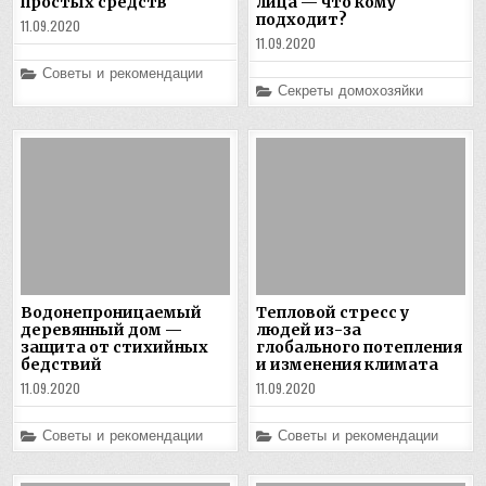
простых средств
лица — что кому
подходит?
11.09.2020
11.09.2020
Posted
Советы и рекомендации
in
Posted
Секреты домохозяйки
in
Водонепроницаемый
Тепловой стресс у
деревянный дом —
людей из-за
защита от стихийных
глобального потепления
бедствий
и изменения климата
11.09.2020
11.09.2020
Posted
Posted
Советы и рекомендации
Советы и рекомендации
in
in