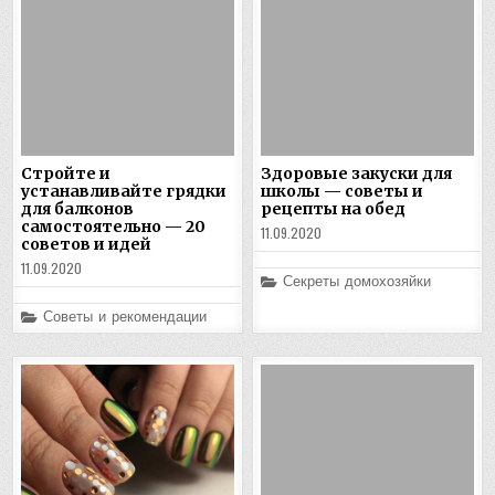
Стройте и
Здоровые закуски для
устанавливайте грядки
школы — советы и
для балконов
рецепты на обед
самостоятельно — 20
11.09.2020
советов и идей
11.09.2020
Posted
Секреты домохозяйки
in
Posted
Советы и рекомендации
in