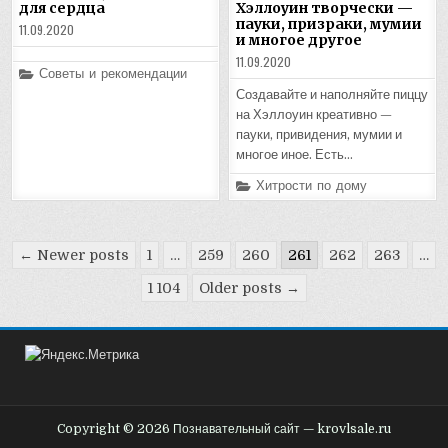
для сердца
Хэллоуин творчески —
пауки, призраки, мумии
11.09.2020
и многое другое
11.09.2020
Posted
Советы и рекомендации
in
Создавайте и наполняйте пиццу
на Хэллоуин креативно —
пауки, привидения, мумии и
многое иное. Есть…
Posted
Хитрости по дому
in
Пагинация
← Newer posts
1
…
259
260
261
262
263
…
записей
1 104
Older posts →
Copyright © 2026 Познавательный сайт — krovlsale.ru