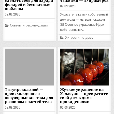
сделать себя для парада
тыквами — 37 примеров
фонарей и бесплатные
02.09.2020
шаблоны
02.09.2020
Украсьте тыквами собственный
дом и сад — мы вам покажем
Posted
38 Осеннее украшение Идеи
Советы и рекомендации
in
собственными…
Posted
Хитрости по дому
in
Татуировка хной —
Жуткое украшение на
происхождение и
Хэллоуин — превратите
популярные мотивы для
свой дом в дом с
различных частей тела
привидениями
02.09.2020
02.09.2020