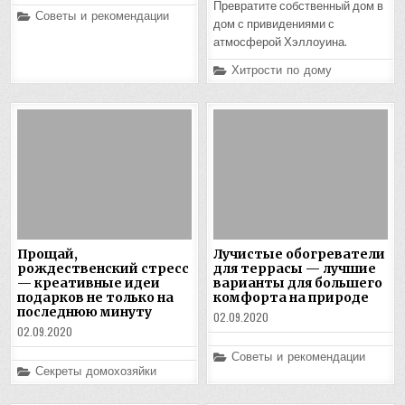
Превратите собственный дом в
Posted
Советы и рекомендации
дом с привидениями с
in
атмосферой Хэллоуина.
Posted
Хитрости по дому
in
Прощай,
Лучистые обогреватели
рождественский стресс
для террасы — лучшие
— креативные идеи
варианты для большего
подарков не только на
комфорта на природе
последнюю минуту
02.09.2020
02.09.2020
Posted
Советы и рекомендации
in
Posted
Секреты домохозяйки
in