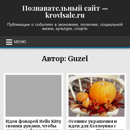
Skip
Познавательный сайт —
to
krovlsale.ru
content
Публикации о событиях в экономике, политике, социальной
жизни, культуре, спорте.
МЕНЮ
Автор:
Guzel
Идеи фонарей Hello Kitty
Осенние украшения и
своими руками, чтобы
идеи для Хэллоуина с