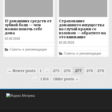
17 домашних средств от
Страхование
зубной боли — чем
домашнего имущества
можно помочь себе
на случай кражи со
дома
взломом — обратите на
это внимание
02.09.2020
02.09.2020
Posted
Советы и рекомендации
in
Posted
Советы и рекомендации
in
Пагинация
← Newer posts
1
…
275
276
277
278
279
записей
…
1 104
Older posts →