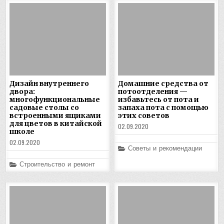
Дизайн внутреннего
Домашние средства от
двора:
потоотделения —
многофункциональные
избавьтесь от пота и
садовые столы со
запаха пота с помощью
встроенными ящиками
этих советов
для цветов в китайской
02.09.2020
школе
02.09.2020
Posted
Советы и рекомендации
in
Posted
Строительство и ремонт
in