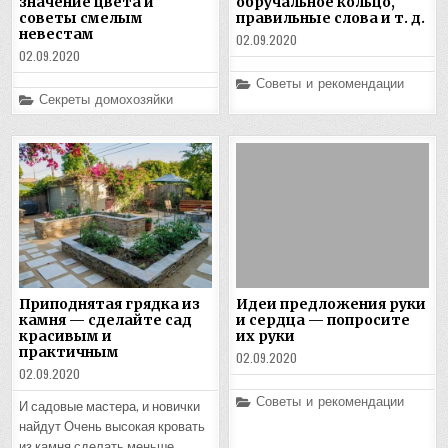
значение цвета и
обручальное кольцо,
советы смелым
правильные слова и т. д.
невестам
02.09.2020
02.09.2020
Posted
Советы и рекомендации
in
Posted
Секреты домохозяйки
in
Приподнятая грядка из
Идеи предложения руки
камня — сделайте сад
и сердца — попросите
красивым и
их руки
практичным
02.09.2020
02.09.2020
Posted
Советы и рекомендации
И садовые мастера, и новички
in
найдут Очень высокая кровать
из камня сделать меньше