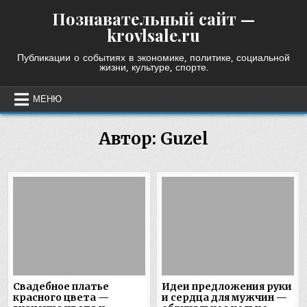
Skip
Познавательный сайт —
to
krovlsale.ru
content
Публикации о событиях в экономике, политике, социальной
жизни, культуре, спорте.
МЕНЮ
Автор:
Guzel
Свадебное платье
Идеи предложения руки
красного цвета —
и сердца для мужчин —