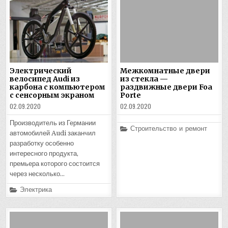
Электрический
Межкомнатные двери
велосипед Audi из
из стекла —
карбона с компьютером
раздвижные двери Foa
с сенсорным экраном
Porte
02.09.2020
02.09.2020
Производитель из Германии
Posted
Строительство и ремонт
автомобилей Audi заканчил
in
разработку особенно
интересного продукта,
премьера которого состоится
через несколько…
Posted
Электрика
in