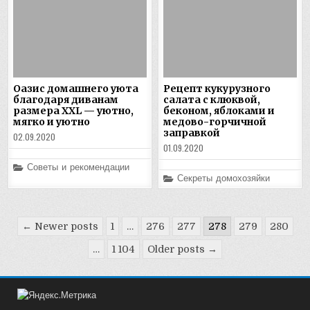
Оазис домашнего уюта
Рецепт кукурузного
благодаря диванам
салата с клюквой,
размера XXL — уютно,
беконом, яблоками и
мягко и уютно
медово-горчичной
заправкой
02.09.2020
01.09.2020
Posted
Советы и рекомендации
in
Posted
Секреты домохозяйки
in
Пагинация
← Newer posts
1
…
276
277
278
279
280
записей
…
1 104
Older posts →