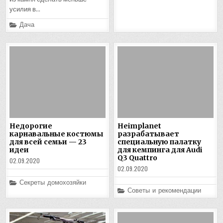
усилия в…
Posted
Дача
in
Недорогие
Heimplanet
карнавальные костюмы
разрабатывает
для всей семьи — 23
специальную палатку
идеи
для кемпинга для Audi
Q3 Quattro
02.09.2020
02.09.2020
Posted
Секреты домохозяйки
in
Posted
Советы и рекомендации
in