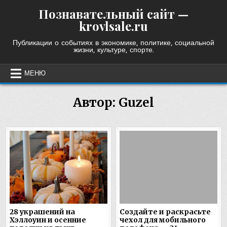
Skip
Познавательный сайт —
to
krovlsale.ru
content
Публикации о событиях в экономике, политике, социальной
жизни, культуре, спорте.
МЕНЮ
Автор:
Guzel
28 украшений на
Создайте и раскрасьте
Хэллоуин и осенние
чехол для мобильного