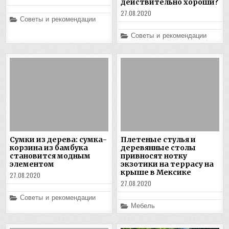
действительно хороши?
27.08.2020
Posted
Советы и рекомендации
in
Posted
Советы и рекомендации
in
Сумки из дерева: сумка-
Плетеные стулья и
корзина из бамбука
деревянные столы
становится модным
привносят нотку
элементом
экзотики на террасу на
крыше в Мексике
27.08.2020
27.08.2020
Posted
Советы и рекомендации
in
Posted
Мебель
in