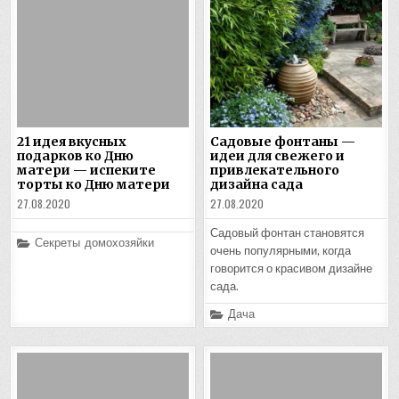
21 идея вкусных
Садовые фонтаны —
подарков ко Дню
идеи для свежего и
матери — испеките
привлекательного
торты ко Дню матери
дизайна сада
27.08.2020
27.08.2020
Садовый фонтан становятся
Posted
Секреты домохозяйки
очень популярными, когда
in
говорится о красивом дизайне
сада.
Posted
Дача
in