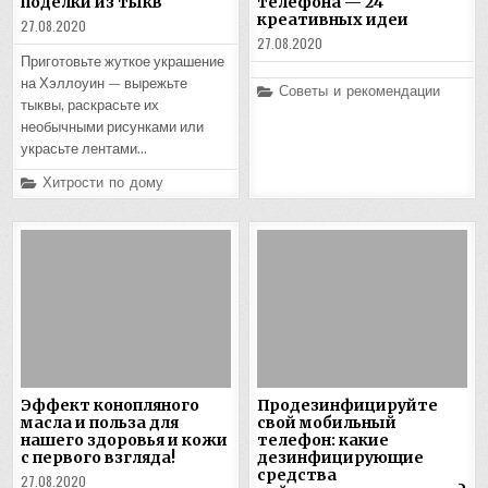
поделки из тыкв
телефона — 24
креативных идеи
27.08.2020
27.08.2020
Приготовьте жуткое украшение
на Хэллоуин — вырежьте
Posted
Советы и рекомендации
in
тыквы, раскрасьте их
необычными рисунками или
украсьте лентами…
Posted
Хитрости по дому
in
Эффект конопляного
Продезинфицируйте
масла и польза для
свой мобильный
нашего здоровья и кожи
телефон: какие
с первого взгляда!
дезинфицирующие
средства
27.08.2020