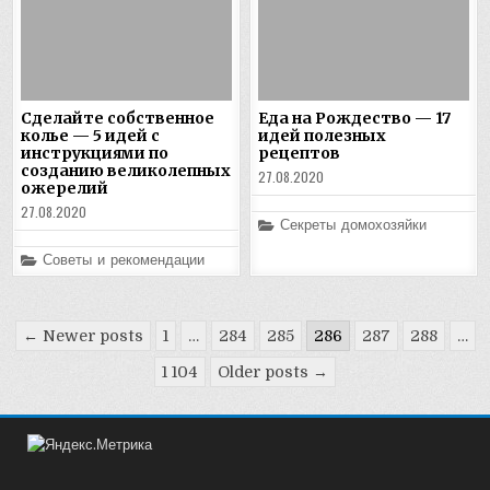
Сделайте собственное
Еда на Рождество — 17
колье — 5 идей с
идей полезных
инструкциями по
рецептов
созданию великолепных
27.08.2020
ожерелий
27.08.2020
Posted
Секреты домохозяйки
in
Posted
Советы и рекомендации
in
Пагинация
← Newer posts
1
…
284
285
286
287
288
…
записей
1 104
Older posts →