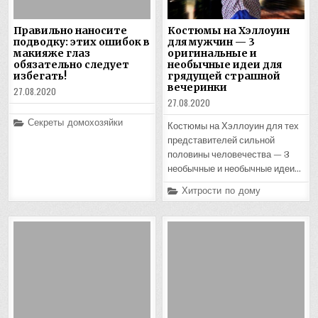
Правильно наносите
Костюмы на Хэллоуин
подводку: этих ошибок в
для мужчин — 3
макияже глаз
оригинальные и
обязательно следует
необычные идеи для
избегать!
грядущей страшной
вечеринки
27.08.2020
27.08.2020
Posted
Секреты домохозяйки
Костюмы на Хэллоуин для тех
in
представителей сильной
половины человечества — 3
необычные и необычные идеи…
Posted
Хитрости по дому
in