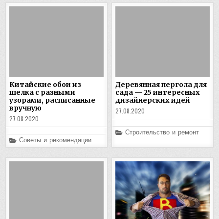
Китайские обои из
Деревянная пергола для
шелка с разными
сада — 25 интересных
узорами, расписанные
дизайнерских идей
вручную
27.08.2020
27.08.2020
Posted
Строительство и ремонт
in
Posted
Советы и рекомендации
in