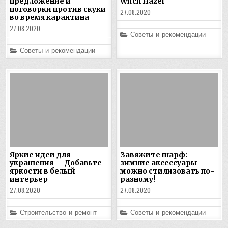
предложение и
Witch Hazel
поговорки против скуки
27.08.2020
во время карантина
27.08.2020
Posted
Советы и рекомендации
in
Posted
Советы и рекомендации
in
Яркие идеи для
Завяжите шарф:
украшения — Добавьте
зимние аксессуары
яркости в белый
можно стилизовать по-
интерьер
разному!
27.08.2020
27.08.2020
Posted
Posted
Строительство и ремонт
Советы и рекомендации
in
in