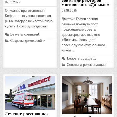
совета директоров
02.10.2025
московского «Динамо»
02.10.2025
Описание приготовления:
Кефаль — вкусная, полезная
Дмитрий Гафин принял
рыба, которую не часто можно
решение покинуть пост
купить. Поэтому когда она…
председателя совета
Leave a comment
директоров московского
Posted
«Динамо», сообщает
Секреты домохозяйки
in
пресс‑служба футбольного
клуба….
Leave a comment
Posted
Советы и рекомендации
in
Лечение россиянина с