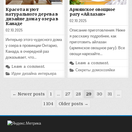
Красота и уют
Армянское овощное
натурального дерева в
рагу «Айлазан»
дизайне дома у озера в
02.10.2025
Канаде
02.10.2025
Описание приготовления: Ниже
я расскажу подробнее, как
Интерьер этого чудесного дома
приготовить айлазан
у озера в провинции Онтарио,
(армянское овощное рагу). Все
Канада, в очередной раз
овощи нарезайте…
доказывает, что…
Leave a comment
Leave a comment
Posted
Секреты домохозяйки
Posted
Идеи дизайна интерьера
in
in
Пагинация
← Newer posts
1
…
27
28
29
30
31
…
записей
1 104
Older posts →