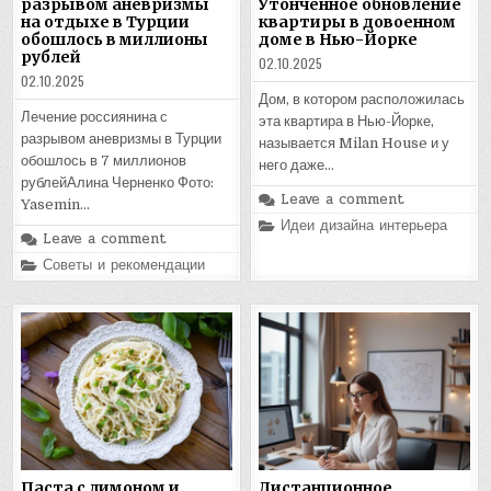
разрывом аневризмы
Утончённое обновление
на отдыхе в Турции
квартиры в довоенном
обошлось в миллионы
доме в Нью-Йорке
рублей
02.10.2025
02.10.2025
Дом, в котором расположилась
Лечение россиянина с
эта квартира в Нью-Йорке,
разрывом аневризмы в Турции
называется Milan House и у
обошлось в 7 миллионов
него даже…
рублейАлина Черненко Фото:
Leave a comment
Yasemin…
Posted
Идеи дизайна интерьера
Leave a comment
in
Posted
Советы и рекомендации
in
Паста с лимоном и
Дистанционное