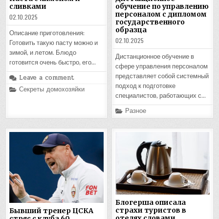
сливками
обучение по управлению
персоналом с дипломом
02.10.2025
государственного
образца
Описание приготовления:
02.10.2025
Готовить такую пасту можно и
зимой, и летом. Блюдо
Дистанционное обучение в
готовится очень быстро, его…
сфере управления персоналом
представляет собой системный
Leave a comment
подход к подготовке
Posted
Секреты домохозяйки
in
специалистов, работающих с…
Posted
Разное
in
Блогерша описала
страхи туристов в
Бывший тренер ЦСКА
отелях словами
стряс с клуба 60