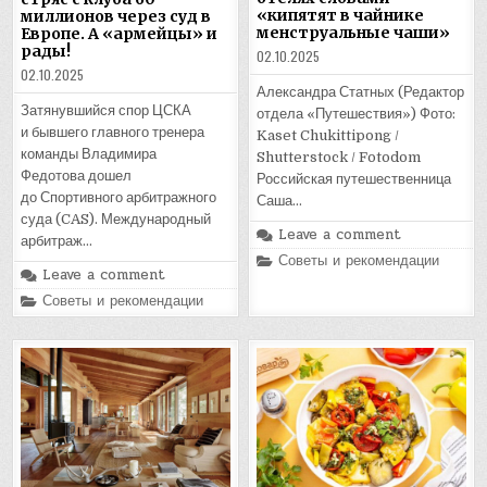
«кипятят в чайнике
миллионов через суд в
менструальные чаши»
Европе. А «армейцы» и
рады!
02.10.2025
02.10.2025
Александра Статных (Редактор
Затянувшийся спор ЦСКА
отдела «Путешествия») Фото:
и бывшего главного тренера
Kaset Chukittipong /
команды Владимира
Shutterstock / Fotodom
Федотова дошел
Российская путешественница
до Спортивного арбитражного
Саша…
суда (CAS). Международный
Leave a comment
арбитраж…
Posted
Советы и рекомендации
in
Leave a comment
Posted
Советы и рекомендации
in