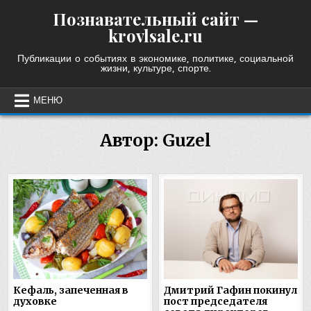
Skip
Познавательный сайт —
to
krovlsale.ru
content
Публикации о событиях в экономике, политике, социальной
жизни, культуре, спорте.
МЕНЮ
Автор:
Guzel
Кефаль, запеченная в
Дмитрий Гафин покинул
духовке
пост председателя