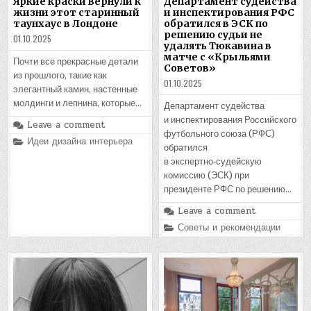
Яркие краски вернули к
Департамент судейства
жизни этот старинный
и инспектирования РФС
таунхаус в Лондоне
обратился в ЭСК по
решению судьи не
01.10.2025
удалять Тюкавина в
матче с «Крыльями
Почти все прекрасные детали
Советов»
из прошлого, такие как
01.10.2025
элегантный камин, настенные
молдинги и лепнина, которые…
Департамент судейства
и инспектирования Российского
Leave a comment
футбольного союза (РФС)
Posted
Идеи дизайна интерьера
обратился
in
в экспертно‑судейскую
комиссию (ЭСК) при
президенте РФС по решению…
Leave a comment
Posted
Советы и рекомендации
in