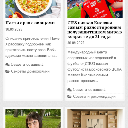
Паста орзо с овощами
CIES назвал Кисляка
самым разносторонним
30.09.2025
полузащитником мира в
возрасте до 21 года
Описание приготовления: Ниже
30.09.2025
я расскажу подробнее, как
приготовить пасту орзо. Бобы
Международный центр
эдамаме можно заменить на…
спортивных исследований в
футболе (CIES) назвал
Leave a comment
футболиста московского ЦСКА
Posted
Секреты домохозяйки
in
Матвея Кисляка самым
разносторонним…
Leave a comment
Posted
Советы и рекомендации
in