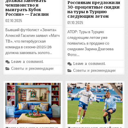
должна завоевать
Россиянам предложили
чемпионство и
30-процентные скидки
выиграть Кубок
на туры в Турцию
России» — Гасилин
следующим летом
02.10.2025
01.10.2025
Бывший футболист «Зенита»
АТОР: Туры в Турцию
Алексей Гасилин заявил «Матч
следующим летом уже
ТВ», что петербургская
появились в продаже со
команда в сезоне‑2025/26
скидками Зарина Дзагоева
должна завоевать золото…
Фото:…
Leave a comment
Leave a comment
Posted
Советы и рекомендации
Posted
Советы и рекомендации
in
in