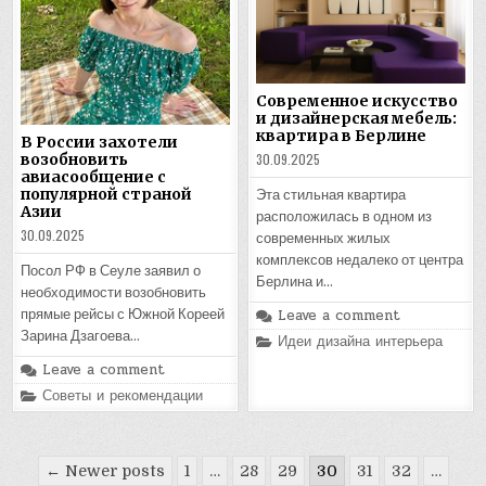
Современное искусство
и дизайнерская мебель:
квартира в Берлине
В России захотели
30.09.2025
возобновить
авиасообщение с
популярной страной
Эта стильная квартира
Азии
расположилась в одном из
30.09.2025
современных жилых
комплексов недалеко от центра
Посол РФ в Сеуле заявил о
Берлина и…
необходимости возобновить
Leave a comment
прямые рейсы с Южной Кореей
Зарина Дзагоева…
Posted
Идеи дизайна интерьера
in
Leave a comment
Posted
Советы и рекомендации
in
Пагинация
← Newer posts
1
…
28
29
30
31
32
…