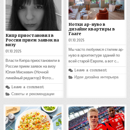
Нотки ар-нуво в
дизайне квартиры в
Гааге
Кипр приостановил в
01.10.2025
России прием заявок на
визу
Мы часто любуемся стилем ар-
01.10.2025
нуво в архитектуре зданий по
Власти Кипра приостановили в
всей старой Европе, а вот с…
России прием заявок на визу
Leave a comment
Юлия Мискевич (Ночной
Posted
Идеи дизайна интерьера
линейный редактор) Фото:…
in
Leave a comment
Posted
Советы и рекомендации
in