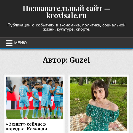
Skip
Познавательный сайт —
to
krovlsale.ru
content
Публикации о событиях в экономике, политике, социальной
жизни, культуре, спорте.
МЕНЮ
Автор:
Guzel
«Зенит» сейчас в
порядке. Команда