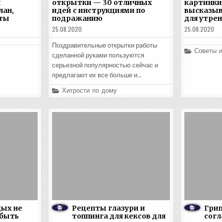
м
открытки — 30 отличных
картинки
лан,
идей с инструкциями по
высказыв
пты
подражанию
для утрен
25.08.2020
25.08.2020
Поздравительные открытки работы
Posted
Советы 
сделанной руками пользуются
in
серьезной популярностью сейчас и
предлагают их все больше и…
Posted
Хитрости по дому
in
ых не
Рецепты глазури и
Грип
 быть
топпинга для кексов для
согл