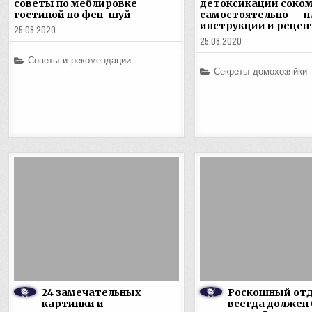
советы по меблировке
детоксикации соко
гостиной по фен-шуй
самостоятельно — п
инструкции и реце
25.08.2020
25.08.2020
Posted
Советы и рекомендации
in
Posted
Секреты домохозяйки
in
24 замечательных
Роскошный отд
картинки и
всегда должен