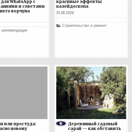
 для WhatsApp с
красивые эффекты
аниями и советами
калейдоскопа
него ворчуна
25.08.2020
Posted
Строительство и ремонт
in
и рекомендации
п или простуда:
Деревянный садовый
асно новому
сарай — как обставить