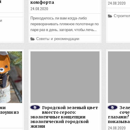
й
комфорта
24.08.2020
24.08.2020
Posted
Строител
Приходилось ли вам когда-либо
in
и
переворачивать пляжное полотенце по
паре раз в день, загорая, чтобы лечь…
Posted
Советы и рекомендации
in
ьми
Городской зеленый цвет
Зел
лоуин из
вместо серого:
соче
экологичные концепции
глазами?
экологической городской
показыва
жизни
24.08.2020