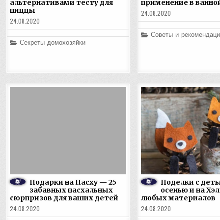
альтернативами тесту для
применение в ванно
пиццы
24.08.2020
24.08.2020
Posted
Советы и рекомендаци
in
Posted
Секреты домохозяйки
in
Подарки на Пасху — 25
Поделки с дет
забавных пасхальных
осенью и на Хэл
сюрпризов для ваших детей
любых материалов
24.08.2020
24.08.2020