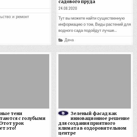
садового пруда
24.08.2020
ьство и ремонт
Тут вы можете найти существенную
информацию о том, Виды растений для
водного сада подойдут лучше…
Posted
Дача
in
еные тени
Зеленый фасад как
таются с голубыми
инновационное решение
 Этот урок
для создания приятного
ет это!
климата в оздоровительном
центре