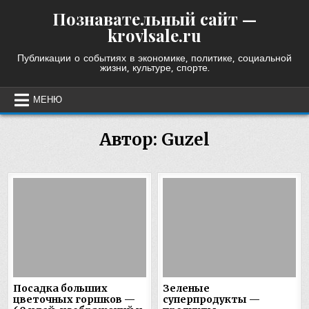
Skip
Познавательный сайт —
to
krovlsale.ru
content
Публикации о событиях в экономике, политике, социальной
жизни, культуре, спорте.
МЕНЮ
Автор:
Guzel
Посадка больших
Зеленые
цветочных горшков —
суперпродукты —