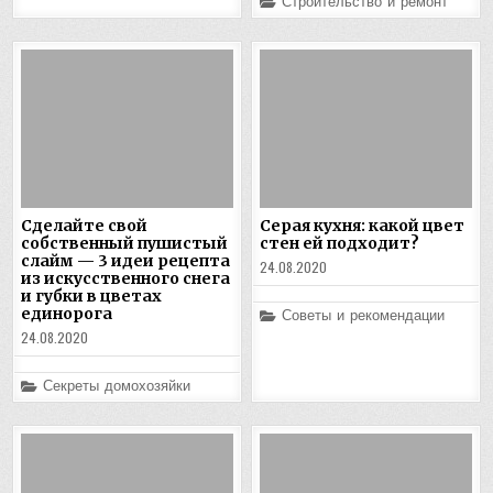
Posted
Строительство и ремонт
in
Сделайте свой
Серая кухня: какой цвет
собственный пушистый
стен ей подходит?
слайм — 3 идеи рецепта
24.08.2020
из искусственного снега
и губки в цветах
единорога
Posted
Советы и рекомендации
in
24.08.2020
Posted
Секреты домохозяйки
in