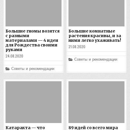
Большие гномы возятся
Большие комнатные
с разными
растения красивы, и за
материалами — 4 идеи
ними легко ухаживать!
для Рождества своими
21.08.2020
руками
24.08.2020
Posted
Советы и рекомендации
in
Posted
Советы и рекомендации
in
Катаракта — что
89 идей со всего мира