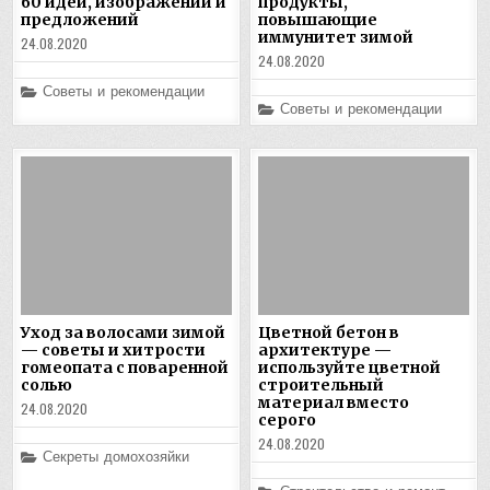
60 идей, изображений и
продукты,
предложений
повышающие
иммунитет зимой
24.08.2020
24.08.2020
Posted
Советы и рекомендации
in
Posted
Советы и рекомендации
in
Уход за волосами зимой
Цветной бетон в
— советы и хитрости
архитектуре —
гомеопата с поваренной
используйте цветной
солью
строительный
материал вместо
24.08.2020
серого
24.08.2020
Posted
Секреты домохозяйки
in