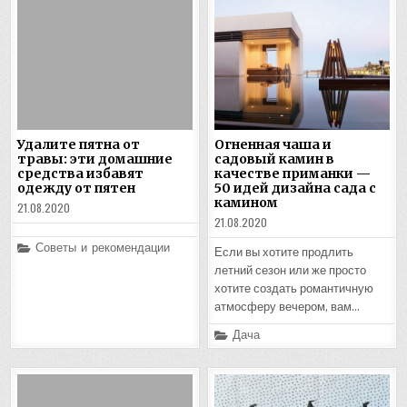
Удалите пятна от
Огненная чаша и
травы: эти домашние
садовый камин в
средства избавят
качестве приманки —
одежду от пятен
50 идей дизайна сада с
камином
21.08.2020
21.08.2020
Posted
Советы и рекомендации
Если вы хотите продлить
in
летний сезон или же просто
хотите создать романтичную
атмосферу вечером, вам…
Posted
Дача
in