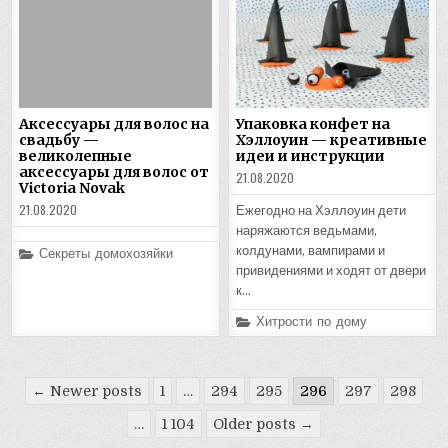
Аксессуары для волос на
Упаковка конфет на
свадьбу —
Хэллоуин — креативные
великолепные
идеи и инструкции
аксессуары для волос от
21.08.2020
Victoria Novak
21.08.2020
Ежегодно на Хэллоуин дети
наряжаются ведьмами,
Posted
колдунами, вампирами и
Секреты домохозяйки
in
привидениями и ходят от двери
к…
Posted
Хитрости по дому
in
Пагинация
← Newer posts
1
…
294
295
296
297
298
записей
…
1 104
Older posts →