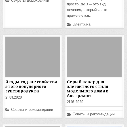
Posted
Секреты домохозяйки
in
просто EMS — это вид
лечения, который часто
применяется…
Posted
Электрика
in
Ягоды годжи: свойства
Серый ковер для
этого популярного
элегантного стиля
суперпродукта
модельного дома в
Австралии
21.08.2020
21.08.2020
Posted
Советы и рекомендации
in
Posted
Советы и рекомендации
in