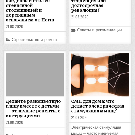
обеденный стол со
тенденция или
стеклянной
долгосрочная
столешницей и
революция?
деревянным
21.08.2020
основанием от Horm
21.08.2020
Posted
Советы и рекомендации
in
Posted
Строительство и ремонт
in
Делайте разноцветную
СМП для дома: что
глину вместе с детьми
делает электрическая
— отличные рецепты с
стимуляция мышц?
инструкциями
21.08.2020
21.08.2020
Электрическая стимуляция
мышц — часто именуемая