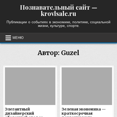
Skip
Познавательный сайт —
to
krovlsale.ru
content
Публикации о событиях в экономике, политике, социальной
жизни, культуре, спорте.
МЕНЮ
Автор:
Guzel
Элегантный
Зеленая экономика —
дизайнерский
краткосрочная