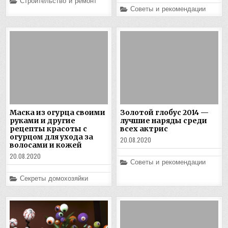
Posted
Строительство и ремонт
in
Posted
Советы и рекомендации
in
Маска из огурца своими
Золотой глобус 2014 —
руками и другие
лучшие наряды среди
рецепты красоты с
всех актрис
огурцом для ухода за
20.08.2020
волосами и кожей
20.08.2020
Posted
Советы и рекомендации
in
Posted
Секреты домохозяйки
in