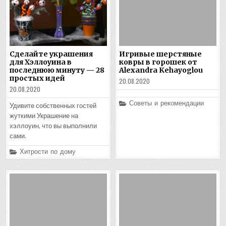
Сделайте украшения
Игривые шерстяные
для Хэллоуина в
ковры в горошек от
последнюю минуту — 28
Alexandra Kehayoglou
простых идей
20.08.2020
20.08.2020
Posted
Советы и рекомендации
Удивите собственных гостей
in
жуткими Украшение на
хэллоуин, что вы выполнили
сами.
Posted
Хитрости по дому
in