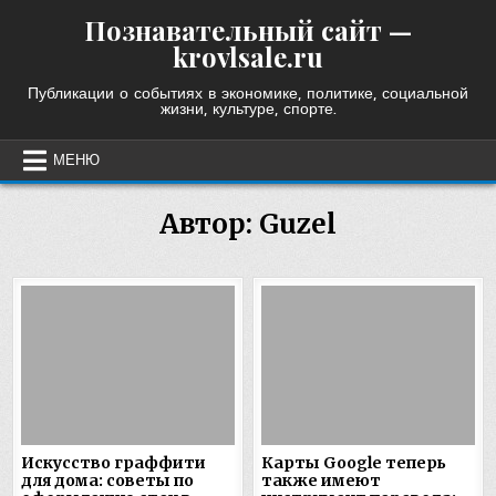
Skip
Познавательный сайт —
to
krovlsale.ru
content
Публикации о событиях в экономике, политике, социальной
жизни, культуре, спорте.
МЕНЮ
Автор:
Guzel
Искусство граффити
Карты Google теперь
для дома: советы по
также имеют