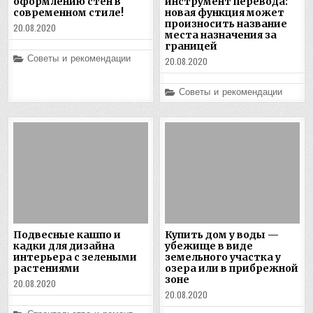
оформлению стен в
инструмент перевода:
современном стиле!
новая функция может
произносить название
20.08.2020
места назначения за
границей
Posted
Советы и рекомендации
20.08.2020
in
Posted
Советы и рекомендации
in
Подвесные кашпо и
Купить дом у воды —
кадки для дизайна
убежище в виде
интерьера с зелеными
земельного участка у
растениями
озера или в прибрежной
зоне
20.08.2020
20.08.2020