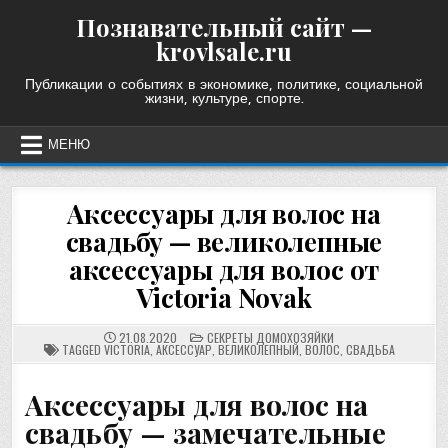
Skip
Познавательный сайт —
to
krovlsale.ru
content
Публикации о событиях в экономике, политике, социальной
жизни, культуре, спорте.
МЕНЮ
Аксессуары для волос на
свадьбу — великолепные
аксессуары для волос от
Victoria Novak
POSTED
21.08.2020
СЕКРЕТЫ ДОМОХОЗЯЙКИ
IN
TAGGED
VICTORIA
,
АКСЕССУАР
,
ВЕЛИКОЛЕПНЫЙ
,
ВОЛОС
,
СВАДЬБА
Аксессуары для волос на
свадьбу — замечательные