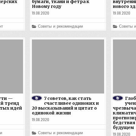
нерских
бумаги, ткани и фетра к
внутренн
Новому году
нового зд
19.08.2020
19.08.2020
Posted
Posted
нт
Советы и рекомендации
Советы 
in
in
гти —
7 советов, как стать
Глоб
й тренд
счастливее одиноких и
уче
рутых идей
20 высказываний и цитат о
чрезвыч
одинокой жизни
климатич
прогнози
19.08.2020
бедствия
будущем
Posted
и
Советы и рекомендации
19.08.2020