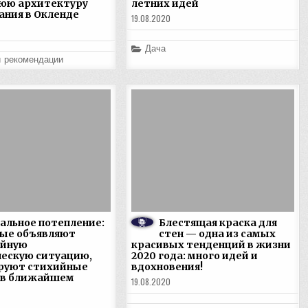
юю архитектуру
летних идей
ания в Окленде
19.08.2020
Posted
Дача
in
и рекомендации
альное потепление:
Блестящая краска для
ные объявляют
стен — одна из самых
айную
красивых тенденций в жизни
ескую ситуацию,
2020 года: много идей и
руют стихийные
вдохновения!
 в ближайшем
19.08.2020