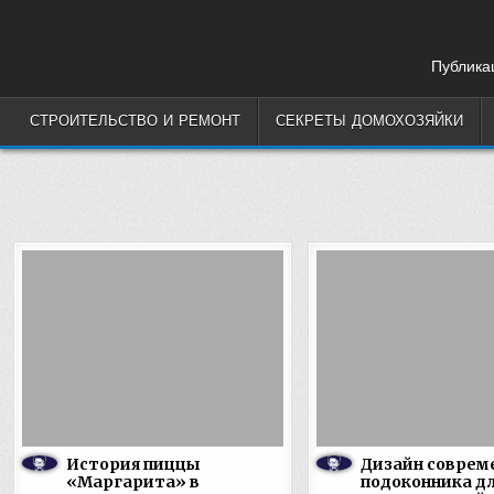
Skip
to
content
Публикац
СТРОИТЕЛЬСТВО И РЕМОНТ
СЕКРЕТЫ ДОМОХОЗЯЙКИ
История пиццы
Дизайн соврем
«Маргарита» в
подоконника д