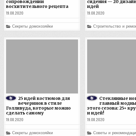
сопровождении
сидения — 20 дизай
восхитительного рецепта
идей
19.08.2020
19.08.2020
Posted
Posted
Секреты домохозяйки
Строительство и ремо
in
in
25 идей костюмов для
Стеклянные но
вечеринок в стиле
главный модны
Голливуда, которые можно
этого сезона: 25+ к
сделать самому
и идей!
19.08.2020
19.08.2020
Posted
Posted
Секреты домохозяйки
Советы и рекомендаци