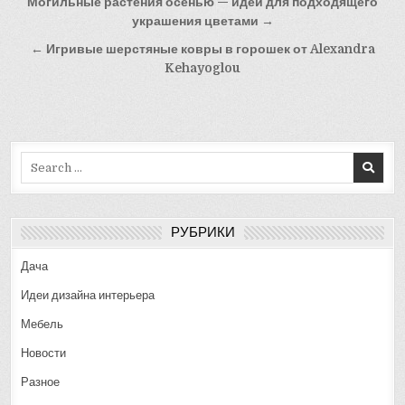
Навигация
Могильные растения осенью — идеи для подходящего
по
украшения цветами →
записям
← Игривые шерстяные ковры в горошек от Alexandra
Kehayoglou
Search
for:
РУБРИКИ
Дача
Идеи дизайна интерьера
Мебель
Новости
Разное