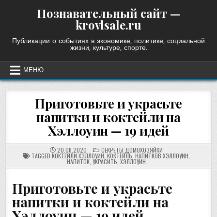
Skip
Познавательный сайт —
to
krovlsale.ru
content
Публикации о событиях в экономике, политике, социальной
жизни, культуре, спорте.
МЕНЮ
Приготовьте и украсьте
напитки и коктейли на
Хэллоуин — 19 идей
POSTED
20.08.2020
СЕКРЕТЫ ДОМОХОЗЯЙКИ
IN
TAGGED
КОКТЕЙЛИ ХЭЛЛОУИН
,
КОКТЕЙЛЬ
,
НАПИТКОВ ХЭЛЛОУИН
,
НАПИТОК
,
УКРАСИТЬ
,
ХЭЛЛОУИН
Приготовьте и украсьте
напитки и коктейли на
Хэллоуин — 19 идей