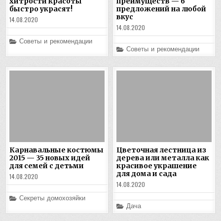
хитрости красоты
преимуществ — 6
быстро украсят!
предложений на любой
вкус
14.08.2020
14.08.2020
Posted
Советы и рекомендации
in
Posted
Советы и рекомендации
in
Карнавальные костюмы
Цветочная лестница из
2015 — 35 новых идей
дерева или металла как
для семей с детьми
красивое украшение
для дома и сада
14.08.2020
14.08.2020
Posted
Секреты домохозяйки
in
Posted
Дача
in