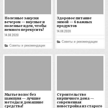
Полезные закуски
Здоровое питание
вечером — вкусные и
зимой — 6 важных
полезные идеи, чтобы
продуктов
немного перекусить!
14.08.2020
14.08.2020
Posted
Советы и рекомендации
in
Posted
Советы и рекомендации
in
Мытье волос без
Строительство
шампуня — лучшие
кирпичного дома —
методы и домашние
современная
средства!
новостройка из старого