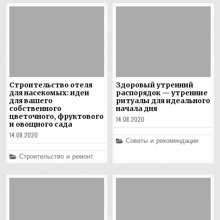
Строительство отеля
Здоровый утренний
для насекомых: идеи
распорядок — утренние
для вашего
ритуалы для идеального
собственного
начала дня
цветочного, фруктового
14.08.2020
и овощного сада
14.08.2020
Posted
Советы и рекомендации
in
Posted
Строительство и ремонт
in