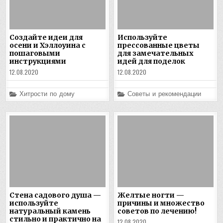
Создайте идеи для
Используйте
осени и Хэллоуина с
прессованные цветы
пошаговыми
для замечательных
инструкциями
идей для поделок
12.08.2020
12.08.2020
Posted
Posted
Хитрости по дому
Советы и рекомендации
in
in
Стена садового душа —
Желтые ногти —
используйте
причины и множество
натуральный камень
советов по лечению!
стильно и практично на
12.08.2020