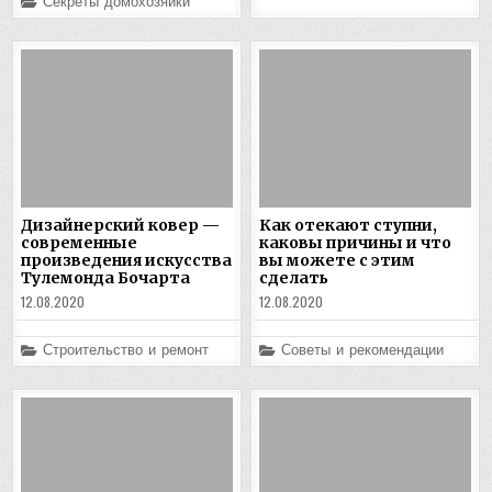
Posted
Секреты домохозяйки
in
Дизайнерский ковер —
Как отекают ступни,
современные
каковы причины и что
произведения искусства
вы можете с этим
Тулемонда Бочарта
сделать
12.08.2020
12.08.2020
Posted
Posted
Строительство и ремонт
Советы и рекомендации
in
in