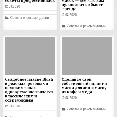
советы профессионалов
масок — все, что вам
нужно знать о бьюти-
12.08.2020
тренде
12.08.2020
Posted
Советы и рекомендации
in
Posted
Советы и рекомендации
in
Свадебное платье Blush
Сделайте свой
в розовых, розовых и
собственный пилинг и
похожих тонах
маски для лица: маску
одновременно является
из кофе и меда
классическим и
12.08.2020
современным
12.08.2020
Posted
Советы и рекомендации
in