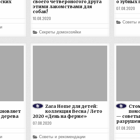
еских
своего четвероногого друга
о зубных
этими лакомствами для
07.08.2020
собак!
10.08.2020
Posted
Советы 
in
и
Posted
Секреты домохозяйки
in
Zara Home для детей:
Сто
хновляет
коллекция Весна / Лето
помо
 дерева
2020 «День на ферме»
— советы
разрушен
07.08.2020
07.08.2020
Posted
и
Советы и рекомендации