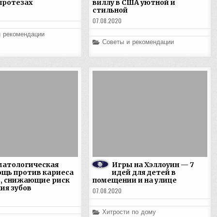
 протезах
виллу в США уютной и
стильной
07.08.2020
и рекомендации
Posted
Советы и рекомендации
in
матологическая
Игры на Хэллоуин — 7
щь против кариеса
идей для детей в
, снижающие риск
помещении и на улице
ия зубов
07.08.2020
Posted
Хитрости по дому