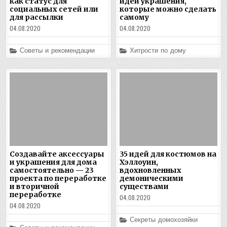
как статус для
идей украшения,
социальных сетей или
которые можно сделать
для рассылки
самому
04.08.2020
04.08.2020
Posted
Posted
Советы и рекомендации
Хитрости по дому
in
in
Создавайте аксессуары
35 идей для костюмов на
и украшения для дома
Хэллоуин,
самостоятельно — 23
вдохновленных
проекта по переработке
демоническими
и вторичной
существами
переработке
04.08.2020
04.08.2020
Posted
Секреты домохозяйки
in