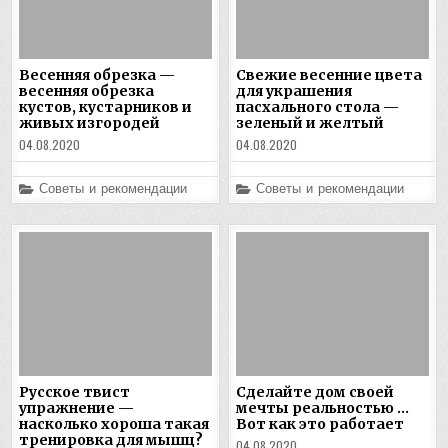
Весенняя обрезка —
Свежие весенние цвета
весенняя обрезка
для украшения
кустов, кустарников и
пасхального стола —
живых изгородей
зеленый и желтый
04.08.2020
04.08.2020
Posted
Posted
Советы и рекомендации
Советы и рекомендации
in
in
Русское твист
Сделайте дом своей
упражнение —
мечты реальностью …
насколько хороша такая
Вот как это работает
тренировка для мышц?
04.08.2020