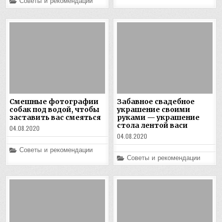
Posted
Советы и рекомендации
in
Смешные фотографии
Забавное свадебное
собак под водой, чтобы
украшение своими
заставить вас смеяться
руками — украшение
стола лентой васи
04.08.2020
04.08.2020
Posted
Советы и рекомендации
in
Posted
Советы и рекомендации
in