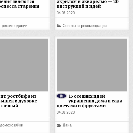
нения являются
акрилом и акварелью — 20
роцесса старения
инструкций и идей
04.08.2020
Posted
и рекомендации
Советы и рекомендации
in
пт ростбифа из
15 осенних идей
ышек в духовке —
украшения дома и сада
 сочный
цветами и фруктами
04.08.2020
Posted
 домохозяйки
Дача
in