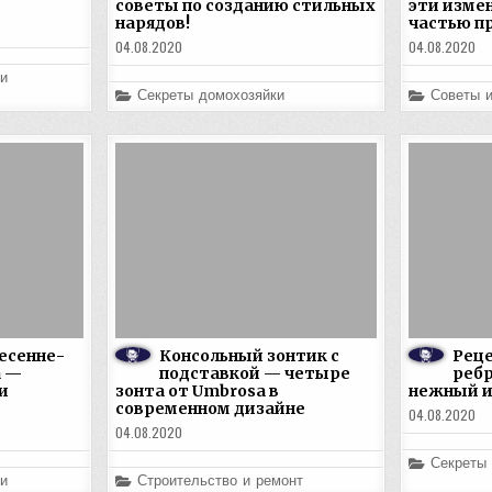
советы по созданию стильных
эти изме
нарядов!
частью п
04.08.2020
04.08.2020
и
Posted
Posted
Секреты домохозяйки
Советы 
in
in
весенне-
Консольный зонтик с
Реце
а —
подставкой — четыре
ребр
и
зонта от Umbrosa в
нежный и
современном дизайне
04.08.2020
04.08.2020
Posted
Секреты
in
Posted
и
Строительство и ремонт