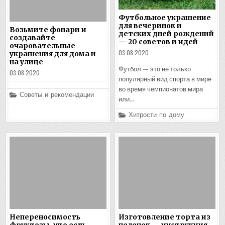
Футбольное украшение
для вечеринок и
Возьмите фонари и
детских дней рождений
создавайте
— 20 советов и идей
очаровательные
03.08.2020
украшения для дома и
на улице
Футбол — это не только
03.08.2020
популярный вид спорта в мире
во время чемпионатов мира
Posted
Советы и рекомендации
или…
in
Posted
Хитрости по дому
in
Непереносимость
Изготовление торта из