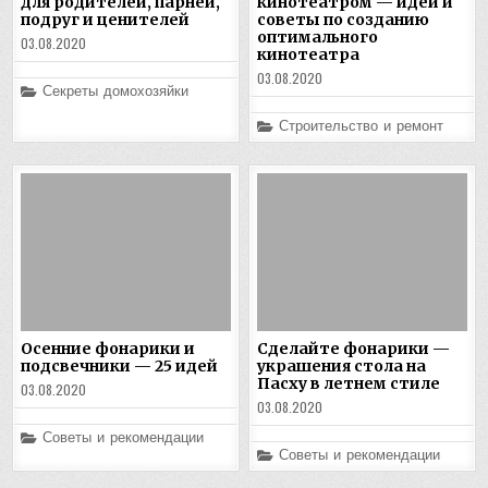
для родителей, парней,
кинотеатром — идеи и
подруг и ценителей
советы по созданию
оптимального
03.08.2020
кинотеатра
03.08.2020
Posted
Секреты домохозяйки
in
Posted
Строительство и ремонт
in
Осенние фонарики и
Сделайте фонарики —
подсвечники — 25 идей
украшения стола на
Пасху в летнем стиле
03.08.2020
03.08.2020
Posted
Советы и рекомендации
in
Posted
Советы и рекомендации
in