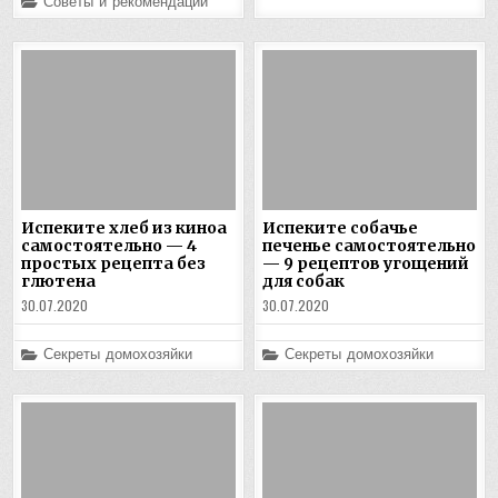
Posted
Советы и рекомендации
in
Испеките хлеб из киноа
Испеките собачье
самостоятельно — 4
печенье самостоятельно
простых рецепта без
— 9 рецептов угощений
глютена
для собак
30.07.2020
30.07.2020
Posted
Posted
Секреты домохозяйки
Секреты домохозяйки
in
in