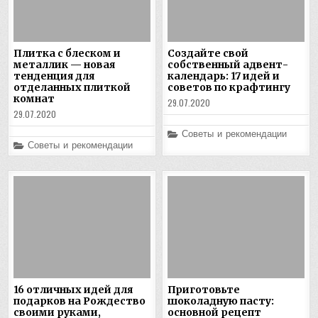
Плитка с блеском и
Создайте свой
металлик — новая
собственный адвент-
тенденция для
календарь: 17 идей и
отделанных плиткой
советов по крафтингу
комнат
29.07.2020
29.07.2020
Posted
Советы и рекомендации
in
Posted
Советы и рекомендации
in
16 отличных идей для
Приготовьте
подарков на Рождество
шоколадную пасту:
своими руками,
основной рецепт