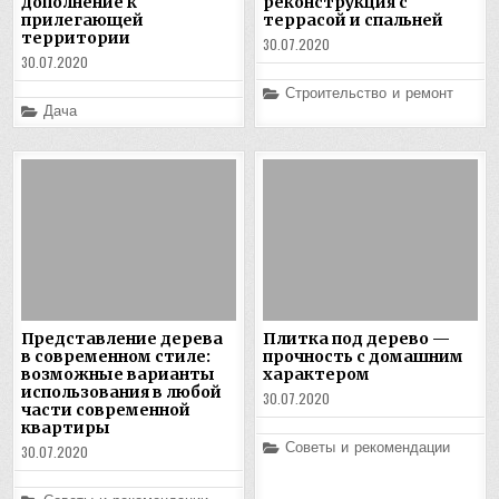
дополнение к
реконструкция с
прилегающей
террасой и спальней
территории
30.07.2020
30.07.2020
Posted
Строительство и ремонт
in
Posted
Дача
in
Представление дерева
Плитка под дерево —
в современном стиле:
прочность с домашним
возможные варианты
характером
использования в любой
30.07.2020
части современной
квартиры
Posted
Советы и рекомендации
30.07.2020
in