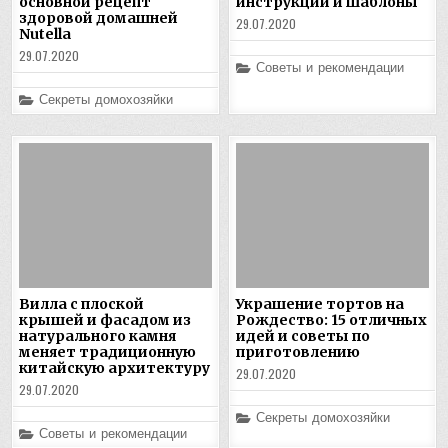
основной рецепт
инструкции и шаблоны
здоровой домашней
29.07.2020
Nutella
29.07.2020
Posted
Советы и рекомендации
in
Posted
Секреты домохозяйки
in
Вилла с плоской
Украшение тортов на
крышей и фасадом из
Рождество: 15 отличных
натурального камня
идей и советы по
меняет традиционную
приготовлению
китайскую архитектуру
29.07.2020
29.07.2020
Posted
Секреты домохозяйки
in
Posted
Советы и рекомендации
in