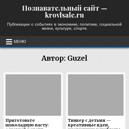
Skip
Познавательный сайт —
to
krovlsale.ru
content
Публикации о событиях в экономике, политике, социальной
жизни, культуре, спорте.
МЕНЮ
Автор:
Guzel
Приготовьте
Тинкер с детьми —
шоколадную пасту:
креативные идеи,