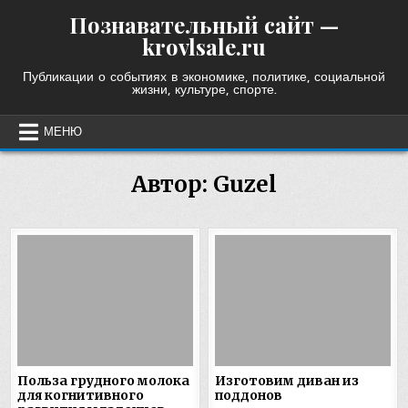
Skip
Познавательный сайт —
to
krovlsale.ru
content
Публикации о событиях в экономике, политике, социальной
жизни, культуре, спорте.
МЕНЮ
Автор:
Guzel
Польза грудного молока
Изготовим диван из
для когнитивного
поддонов