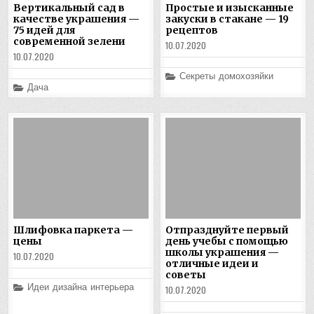
Вертикальный сад в
Простые и изысканные
качестве украшения —
закуски в стакане — 19
75 идей для
рецептов
современной зелени
10.07.2020
10.07.2020
Posted
Секреты домохозяйки
in
Posted
Дача
in
Шлифовка паркета —
Отпразднуйте первый
цены
день учебы с помощью
школы украшения —
10.07.2020
отличные идеи и
советы
Posted
Идеи дизайна интерьера
10.07.2020
in