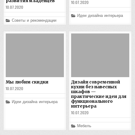
развития младенцев
10.07.2020
10.07.2020
Posted
Идеи дизайна интерьера
in
Posted
Советы и рекомендации
in
Мы любим скидки
Дизайн современной
кухни без навесных
10.07.2020
шкафов —
практические идеи для
Posted
функционального
Идеи дизайна интерьера
in
интерьера
10.07.2020
Posted
Мебель
in