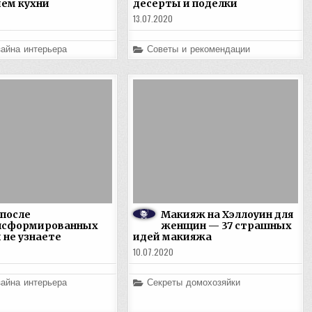
ем кухни
десерты и поделки
13.07.2020
Posted
айна интерьера
Советы и рекомендации
in
 после
Макияж на Хэллоуин для
нсформированных
женщин — 37 страшных
 не узнаете
идей макияжа
10.07.2020
Posted
айна интерьера
Секреты домохозяйки
in