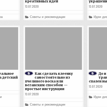
креативных идей
украшени
13.07.2020
13.07.2020
Posted
Posted
ра
Советы и рекомендации
Идеи диз
in
in
еальное
Как сделать клеенку
До и
а детский
самостоятельно из
тра
пчелиного воска или
спален вы
веганским способом —
13.07.2020
простые инструкции
13.07.2020
Posted
и
Идеи диз
in
Posted
Советы и рекомендации