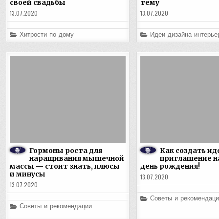
своей свадьбы
тему
13.07.2020
13.07.2020
Posted
Posted
Хитрости по дому
Идеи дизайна интерье
in
in
Гормоны роста для
Как создать ид
наращивания мышечной
приглашение н
массы — стоит знать, плюсы
день рождения!
и минусы
13.07.2020
13.07.2020
Posted
Советы и рекомендаци
in
Posted
Советы и рекомендации
in