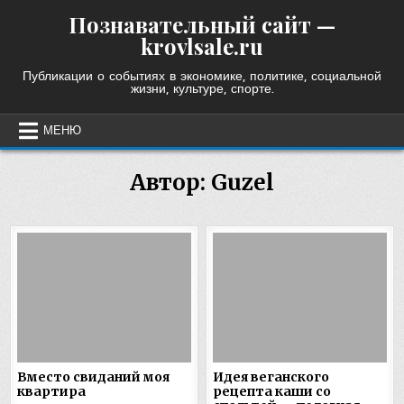
Skip
Познавательный сайт —
to
krovlsale.ru
content
Публикации о событиях в экономике, политике, социальной
жизни, культуре, спорте.
МЕНЮ
Автор:
Guzel
Вместо свиданий моя
Идея веганского
квартира
рецепта каши со