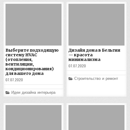
Выберите подходящую
Дизайн дома в Бельгии
систему HVAC
— красота
(отопления,
минимализма
вентиляции,
07.07.2020
кондиционирования)
для вашего дома
Posted
Строительство и ремонт
07.07.2020
in
Posted
Идеи дизайна интерьера
in