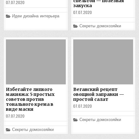
спельтой — полезная
07.07.2020
закуска
07.07.2020
Posted
Идеи дизайна интерьера
in
Posted
Секреты домохозяйки
in
Избегайте липкого
Веганский рецепт
макияжа: 5 простых
овощной заправки —
советов против
простой салат
тонального крема в
07.07.2020
виде маски
07.07.2020
Posted
Секреты домохозяйки
in
Posted
Секреты домохозяйки
in