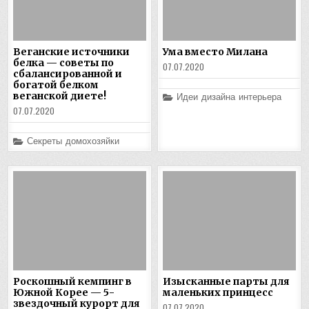
Веганские источники
Ума вместо Милана
белка — советы по
07.07.2020
сбалансированной и
богатой белком
веганской диете!
Posted
Идеи дизайна интерьера
in
07.07.2020
Posted
Секреты домохозяйки
in
Роскошный кемпинг в
Изысканные парты для
Южной Корее — 5-
маленьких принцесс
звездочный курорт для
07.07.2020