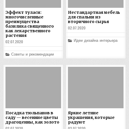
Эффект туласи:
Нестандартная мебель
многочисленные
для спальни из
преимущества
вторичного сырья
базилика священного
02.07.2020
как лекарственного
растения
Posted
Идеи дизайна интерьера
02.07.2020
in
Posted
Советы и рекомендации
in
Посадка тюльпанов в
Яркие летние
саду — весенние цветы
украшения, которые
драгоценны, как золото
радуют
02.07.2020
02.07.2020