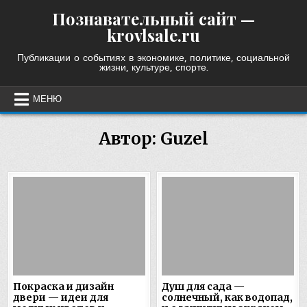
Skip
Познавательный сайт —
to
krovlsale.ru
content
Публикации о событиях в экономике, политике, социальной
жизни, культуре, спорте.
МЕНЮ
Автор:
Guzel
Покраска и дизайн
Душ для сада —
двери — идеи для
солнечный, как водопад,