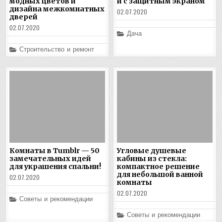
модных цветов и
и с защитным экраном
дизайна межкомнатных
02.07.2020
дверей
02.07.2020
Posted
Дача
in
Posted
Строительство и ремонт
in
Комнаты в Tumblr — 50
Угловые душевые
замечательных идей
кабины из стекла:
для украшения спальни!
компактное решение
для небольшой ванной
02.07.2020
комнаты
02.07.2020
Posted
Советы и рекомендации
in
Posted
Советы и рекомендации
in