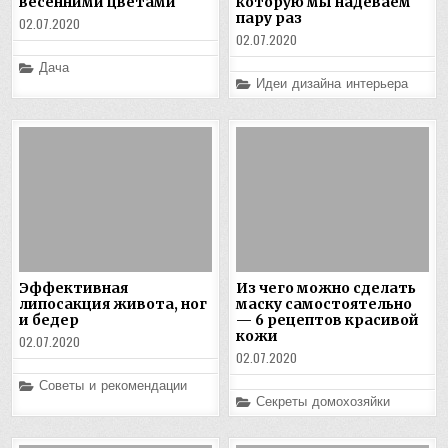
весенними цветами
которую мы надеваем
пару раз
02.07.2020
02.07.2020
Posted
Дача
in
Posted
Идеи дизайна интерьера
in
Эффективная
Из чего можно сделать
липосакция живота, ног
маску самостоятельно
и бедер
— 6 рецептов красивой
кожи
02.07.2020
02.07.2020
Posted
Советы и рекомендации
in
Posted
Секреты домохозяйки
in