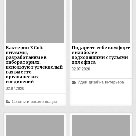
Бактерии E Coli:
Подарите себе комфорт
штаммы,
с наиболее
разработанные в
подходящими стульями
лабораториях,
для офиса
используют углекислый
02.07.2020
газ вместо
органических
соединений
Posted
Идеи дизайна интерьера
in
02.07.2020
Posted
Советы и рекомендации
in