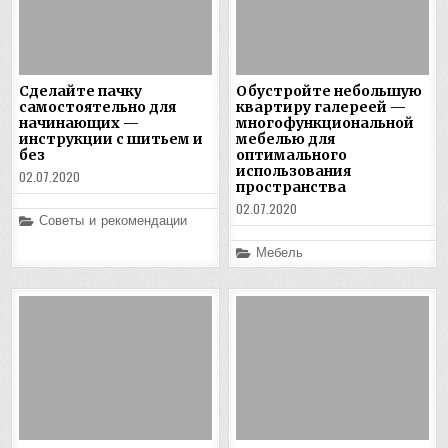
Сделайте пачку
Обустройте небольшую
самостоятельно для
квартиру галереей —
начинающих —
многофункциональной
инструкции с шитьем и
мебелью для
без
оптимального
использования
02.07.2020
пространства
02.07.2020
Posted
Советы и рекомендации
in
Posted
Мебель
in