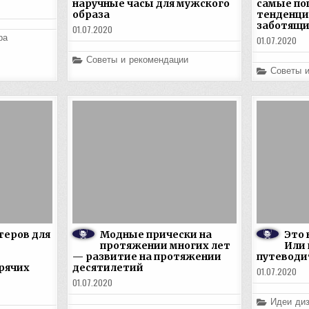
наручные часы для мужского
самые по
образа
тенденци
заботящи
01.07.2020
ра
01.07.2020
Posted
Советы и рекомендации
in
Posted
Советы 
in
теров для
Модные прически на
Это 
протяжении многих лет
Или
— развитие на протяжении
путеводит
рячих
десятилетий
01.07.2020
01.07.2020
Posted
Идеи диз