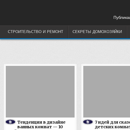
Skip
to
content
Публикац
СТРОИТЕЛЬСТВО И РЕМОНТ
СЕКРЕТЫ ДОМОХОЗЯЙКИ
Тенденции в дизайне
7 идей для ска
ванных комнат — 10
детских комна