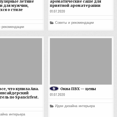
пулярные летние
ароматические саше для
и для мужчин,
приятной ароматерапии
хся о стиле
01.07.2020
Posted
Советы и рекомендации
in
и рекомендации
все, что купила Ана.
Окна ПВХ — цены
 инсайдерский
01.07.2020
ель по Spancirfest.
Posted
Идеи дизайна интерьера
in
айна интерьера