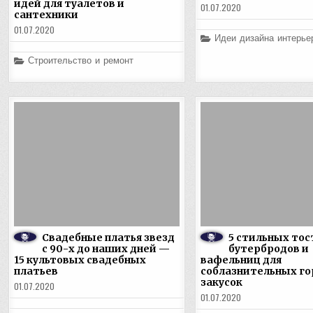
идей для туалетов и
01.07.2020
сантехники
01.07.2020
Posted
Идеи дизайна интерье
in
Posted
Строительство и ремонт
in
Свадебные платья звезд
5 стильных тос
с 90-х до наших дней —
бутербродов и
15 культовых свадебных
вафельниц для
платьев
соблазнительных го
закусок
01.07.2020
01.07.2020