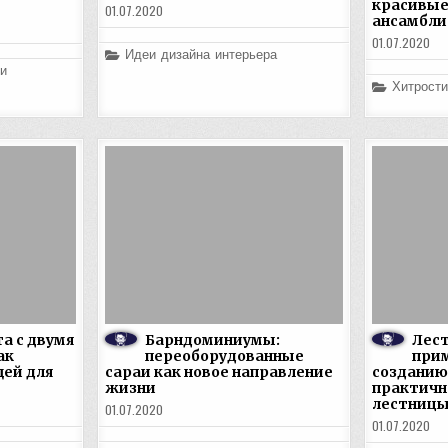
красивые
01.07.2020
ансамбли
01.07.2020
Posted
Идеи дизайна интерьера
in
и
Posted
Хитрости
in
а с двумя
Барндоминиумы:
Лест
ак
переоборудованные
прим
щей для
сараи как новое направление
созданию
жизни
практичн
лестниц
01.07.2020
01.07.2020