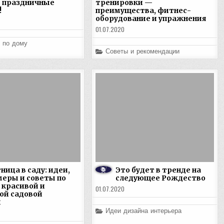
 праздничные
тренировки —
!
преимущества, фитнес-
оборудование и упражнения
01.07.2020
 по дому
Posted
Советы и рекомендации
in
ница в саду: идеи,
Это будет в тренде на
еры и советы по
следующее Рождество
 красивой и
01.07.2020
ой садовой
ы
Posted
Идеи дизайна интерьера
in