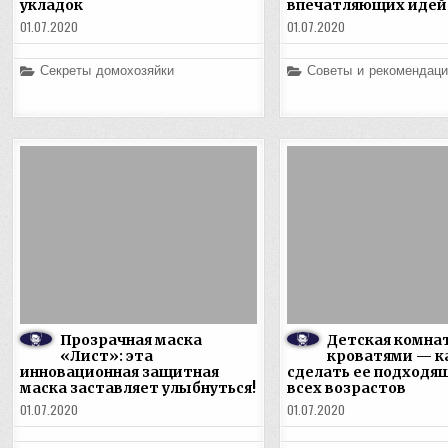
укладок
впечатляющих идей
01.07.2020
01.07.2020
Posted
Posted
Секреты домохозяйки
Советы и рекомендаци
in
in
Прозрачная маска
Детская комнат
«Лист»: эта
кроватями — к
инновационная защитная
сделать ее подходя
маска заставляет улыбнуться!
всех возрастов
01.07.2020
01.07.2020