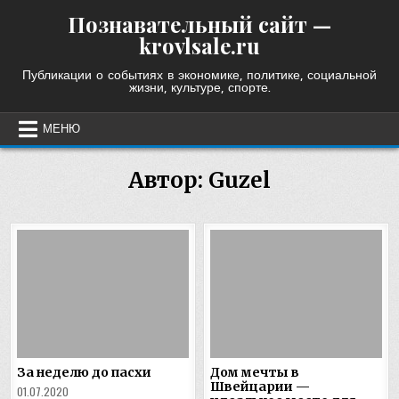
Skip
Познавательный сайт —
to
krovlsale.ru
content
Публикации о событиях в экономике, политике, социальной
жизни, культуре, спорте.
МЕНЮ
Автор:
Guzel
За неделю до пасхи
Дом мечты в
Швейцарии —
01.07.2020