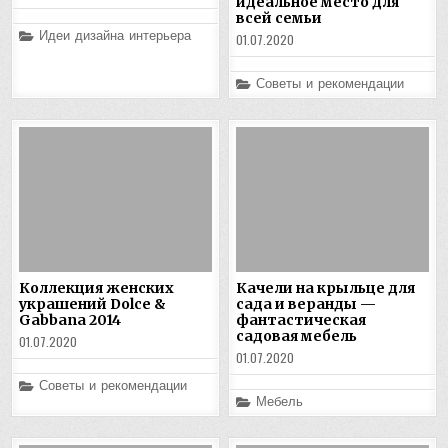
идеальное место для
всей семьи
Posted
Идеи дизайна интерьера
01.07.2020
in
Posted
Советы и рекомендации
in
Коллекция женских
Качели на крыльце для
украшений Dolce &
сада и веранды —
Gabbana 2014
фантастическая
садовая мебель
01.07.2020
01.07.2020
Posted
Советы и рекомендации
in
Posted
Мебель
in