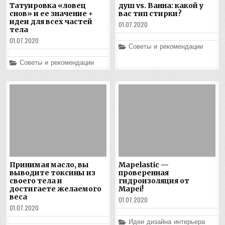
Татуировка «ловец
душ vs. Ванна: какой у
снов» и ее значение +
вас тип стирки?
идеи для всех частей
01.07.2020
тела
01.07.2020
Posted
Советы и рекомендации
in
Posted
Советы и рекомендации
in
Принимая масло, вы
Mapelastic —
выводите токсины из
проверенная
своего тела и
гидроизоляция от
достигаете желаемого
Mapei!
веса
01.07.2020
01.07.2020
Posted
Идеи дизайна интерьера