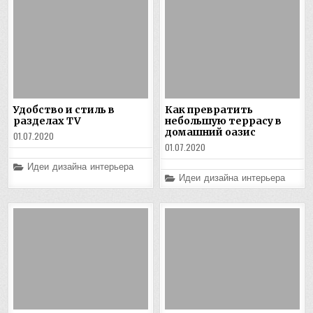
Удобство и стиль в
Как превратить
разделах TV
небольшую террасу в
домашний оазис
01.07.2020
01.07.2020
Posted
Идеи дизайна интерьера
in
Posted
Идеи дизайна интерьера
in